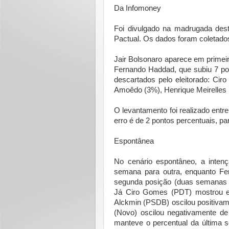
Da Infomoney
Foi divulgado na madrugada des
Pactual. Os dados foram coletado
Jair Bolsonaro aparece em primei
Fernando Haddad, que subiu 7 po
descartados pelo eleitorado: Ci
Amoêdo (3%), Henrique Meirelles 
O levantamento foi realizado ent
erro é de 2 pontos percentuais, p
Espontânea
No cenário espontâneo, a inte
semana para outra, enquanto F
segunda posição (duas semanas a
Já Ciro Gomes (PDT) mostrou es
Alckmin (PSDB) oscilou positiva
(Novo) oscilou negativamente d
manteve o percentual da última 