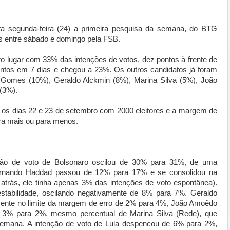
ta segunda-feira (24) a primeira pesquisa da semana, do BTG
s entre sábado e domingo pela FSB.
ro lugar com 33% das intenções de votos, dez pontos à frente de
ntos em 7 dias e chegou a 23%. Os outros candidatos já foram
ro Gomes (10%), Geraldo Alckmin (8%), Marina Silva (5%), João
(3%).
re os dias 22 e 23 de setembro com 2000 eleitores e a margem de
ara mais ou para menos.
nção de voto de Bolsonaro oscilou de 30% para 31%, de uma
ernando Haddad passou de 12% para 17% e se consolidou na
trás, ele tinha apenas 3% das intenções de voto espontânea).
tabilidade, oscilando negativamente de 8% para 7%. Geraldo
mente no limite da margem de erro de 2% para 4%, João Amoêdo
e 3% para 2%, mesmo percentual de Marina Silva (Rede), que
semana. A intenção de voto de Lula despencou de 6% para 2%,