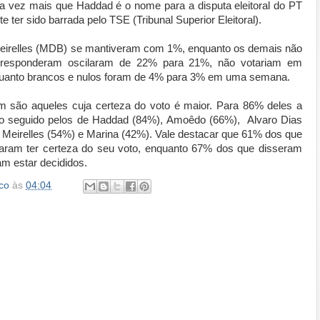
ada vez mais que Haddad é o nome para a disputa eleitoral do PT
 ter sido barrada pelo TSE (Tribunal Superior Eleitoral).
eirelles (MDB) se mantiveram com 1%, enquanto os demais não
responderam oscilaram de 22% para 21%, não votariam em
uanto brancos e nulos foram de 4% para 3% em uma semana.
m são aqueles cuja certeza do voto é maior. Para 86% deles a
endo seguido pelos de Haddad (84%), Amoêdo (66%), Alvaro Dias
, Meirelles (54%) e Marina (42%). Vale destacar que 61% dos que
taram ter certeza do seu voto, enquanto 67% dos que disseram
m estar decididos.
co
às
04:04