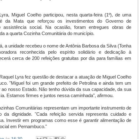
ra, Miguel Coelho participou, nesta quarta-feira (1º), de uma
é da Mata que reforçou os investimentos do Governo de
 assistência social. Na ocasião, foram entregues obras de
da a quarta Cozinha Comunitária do município.
uá, a unidade recebeu o nome de Antônia Barbosa da Silva (Tonha
dora reconhecida pelo espírito solidário e dedicação à
erá cerca de 200 refeições gratuitas por dia para famílias em
Raquel Lyra fez questão de destacar a atuação de Miguel Coelho
co. "Miguel foi um grande prefeito de Petrolina e ainda tem um
ar ao nosso Estado. Não tenho dúvida da sua capacidade, da sua
ncia. Estamos firmes e juntos nessa caminhada", afirmou.
ozinhas Comunitárias representam um importante instrumento de
da dignidade. "Cada refeição servida representa cuidado e
a. Investir em programas como esse é garantir alimentação de
 social em Pernambuco."
co
às
16:30