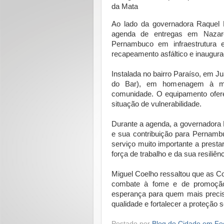
Ao lado da governadora Raquel Ly
agenda de entregas em Nazar
Pernambuco em infraestrutura e
recapeamento asfáltico e inaugura
Instalada no bairro Paraíso, em J
do Bar), em homenagem à mora
comunidade. O equipamento oferec
situação de vulnerabilidade.
Durante a agenda, a governadora 
e sua contribuição para Pernambu
serviço muito importante a prest
força de trabalho e da sua resiliê
Miguel Coelho ressaltou que as C
combate à fome e de promoção 
esperança para quem mais precis
qualidade e fortalecer a proteção
Postado por
Blog do Cidade em Fo