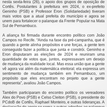
nesta sexta-feira (26), o apoio dos grupos de oposição de
Cortês. Postulantes à prefeitura em 2024, o ex-prefeito
Geninho (PSB) e Professor Eron (Solidariedade) tiveram
mais votos que a atual prefeita do município e agora se
unem para fortalecer o palanque da Frente Popular na Mata
Sul de Pernambuco.
A aliança foi firmada durante encontro político com João
Campos no Recife. “Ainda na fase da pré-campanha, que é
quando a gente alinha propósitos e une forças, a gente tem
conseguido fazer a política que junta e constrói. Geninho e
Eron disputaram as eleições de 2024 e reuniram uma
quantidade de votos que, juntos, expressavam um desejo
de mudança da realidade local. Mas essa união que a gente
vê agora vai além da matemática eleitoral; ela expressa um
sentimento de mudança também em Pernambuco, um
propósito que eles encontram no projeto que a gente
representa”, avaliou João Campos.
Também participaram do encontro político os vereadores
Alex do Povo (PSB) e Celso Cleiton (PSB), o presidente do
PCdoB de Cortês, Raphael Monteiro, e outras lideranças. A
declaração de apoio se soma a outras adesões ao palanque