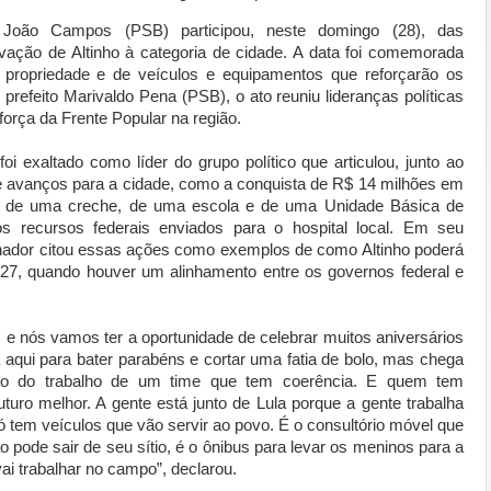
 João Campos (PSB) participou, neste domingo (28), das
vação de Altinho à categoria de cidade. A data foi comemorada
 propriedade e de veículos e equipamentos que reforçarão os
prefeito Marivaldo Pena (PSB), o ato reuniu lideranças políticas
força da Frente Popular na região.
i exaltado como líder do grupo político que articulou, junto ao
e avanços para a cidade, como a conquista de R$ 14 milhões em
ão de uma creche, de uma escola e de uma Unidade Básica de
 recursos federais enviados para o hospital local. Em seu
rnador citou essas ações como exemplos de como Altinho poderá
027, quando houver um alinhamento entre os governos federal e
, e nós vamos ter a oportunidade de celebrar muitos aniversários
 aqui para bater parabéns e cortar uma fatia de bolo, mas chega
ruto do trabalho de um time que tem coerência. E quem tem
uro melhor. A gente está junto de Lula porque a gente trabalha
 tem veículos que vão servir ao povo. É o consultório móvel que
 pode sair de seu sítio, é o ônibus para levar os meninos para a
ai trabalhar no campo”, declarou.