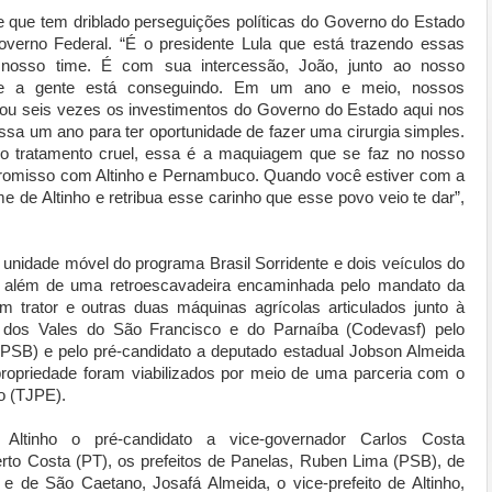
se que tem driblado perseguições políticas do Governo do Estado
verno Federal. “É o presidente Lula que está trazendo essas
 nosso time. É com sua intercessão, João, junto ao nosso
ue a gente está conseguindo. Em um ano e meio, nossos
ou seis vezes os investimentos do Governo do Estado aqui nos
ssa um ano para ter oportunidade de fazer uma cirurgia simples.
 o tratamento cruel, essa é a maquiagem que se faz no nosso
omisso com Altinho e Pernambuco. Quando você estiver com a
 de Altinho e retribua esse carinho que esse povo veio te dar”,
 unidade móvel do programa Brasil Sorridente e dois veículos do
 além de uma retroescavadeira encaminhada pelo mandato da
m trator e outras duas máquinas agrícolas articulados junto à
dos Vales do São Francisco e do Parnaíba (Codevasf) pelo
PSB) e pelo pré-candidato a deputado estadual Jobson Almeida
 propriedade foram viabilizados por meio de uma parceria com o
o (TJPE).
tinho o pré-candidato a vice-governador Carlos Costa
rto Costa (PT), os prefeitos de Panelas, Ruben Lima (PSB), de
e de São Caetano, Josafá Almeida, o vice-prefeito de Altinho,