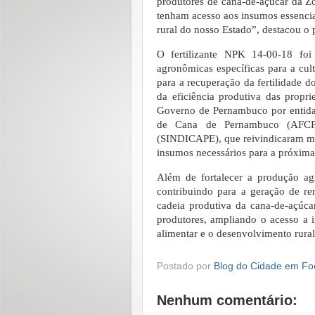
produtores de cana-de-açúcar da Zo
tenham acesso aos insumos essenciai
rural do nosso Estado”, destacou o
O fertilizante NPK 14-00-18 foi
agronômicas específicas para a cul
para a recuperação da fertilidade 
da eficiência produtiva das propr
Governo de Pernambuco por entidad
de Cana de Pernambuco (AFCP)
(SINDICAPE), que reivindicaram med
insumos necessários para a próxima
Além de fortalecer a produção agrí
contribuindo para a geração de r
cadeia produtiva da cana-de-açúc
produtores, ampliando o acesso a i
alimentar e o desenvolvimento rural
Postado por
Blog do Cidade em Fo
Nenhum comentário: