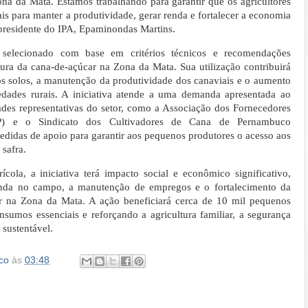
na da Mata. Estamos trabalhando para garantir que os agricultores
s para manter a produtividade, gerar renda e fortalecer a economia
 presidente do IPA, Epaminondas Martins.
 selecionado com base em critérios técnicos e recomendações
tura da cana-de-açúcar na Zona da Mata. Sua utilização contribuirá
dos solos, a manutenção da produtividade dos canaviais e o aumento
iedades rurais. A iniciativa atende a uma demanda apresentada ao
es representativas do setor, como a Associação dos Fornecedores
 e o Sindicato dos Cultivadores de Cana de Pernambuco
idas de apoio para garantir aos pequenos produtores o acesso aos
 safra.
cola, a iniciativa terá impacto social e econômico significativo,
enda no campo, a manutenção de empregos e o fortalecimento da
ar na Zona da Mata. A ação beneficiará cerca de 10 mil pequenos
nsumos essenciais e reforçando a agricultura familiar, a segurança
 sustentável.
co
às
03:48