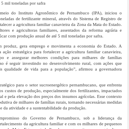
5 mil toneladas por safra
eio do Instituto Agronômico de Pernambuco (IPA), iniciou o
neladas de fertilizante mineral, através do Sistema de Registro de
talecer a agricultura familiar canavieira da Zona da Mata do Estado.
ultores e agricultoras familiares, assentados da reforma agrária e
car com produção anual de até 5 mil toneladas por safra.
em produz, gera emprego e movimenta a economia do Estado. A
 ação estratégica para fortalecer a agricultura familiar canavieira,
po e assegurar melhores condições para milhares de famílias
o é seguir investindo no desenvolvimento rural, com ações que
is qualidade de vida para a população”, afirmou a governadora
atégico para o setor sucroenergético pernambucano, que enfrenta
s custos de produção, especialmente dos fertilizantes, impactados
al e pela elevação dos preços dos insumos agrícolas. Esse contexto
utiva de milhares de famílias rurais, tornando necessárias medidas
e da atividade e a sustentabilidade da produção.
compromisso do Governo de Pernambuco, sob a liderança da
talecimento da agricultura familiar e com os milhares de pequenos