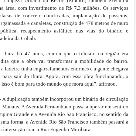
e Limpeza Urbana do Recife (Emlurb) também executou
a área, com investimento de R$ 7,3 milhões. Os serviços
placas de concreto danificadas, implantação de passeios,
 argamassada e canaletas, construção de 478 metros de muro
pública, recapeamento asfáltico nas vias do binário e
adeira da Cohab.
o Ibura há 47 anos, contou que o trânsito na região era
dita que a obra vai transformar a mobilidade do bairro.
e a ladeira tinha engarrafamentos enormes e a gente chegava
s para sair do Ibura. Agora, com essa obra funcionando, o
 e isso é bom para todo mundo que mora aqui”, afirmou.
duplicação também incorporou um binário de circulação
e Manaus. A Avenida Pernambuco passa a operar em sentido
mpina Grande e a Avenida Rio São Francisco, no sentido da
esma forma, a Avenida Rio São Francisco também passará a
 a interseção com a Rua Engenho Muribara.