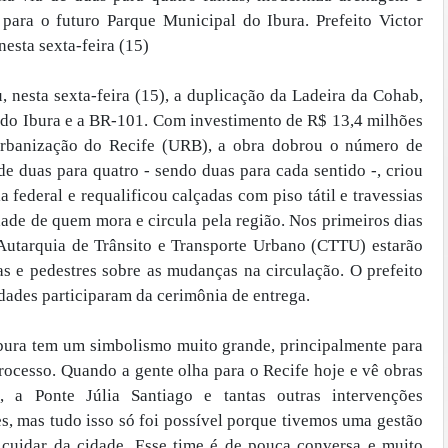
 para o futuro Parque Municipal do Ibura. Prefeito Victor
esta sexta-feira (15)
, nesta sexta-feira (15), a duplicação da Ladeira da Cohab,
ro do Ibura e a BR-101. Com investimento de R$ 13,4 milhões
rbanização do Recife (URB), a obra dobrou o número de
de duas para quatro - sendo duas para cada sentido -, criou
 federal e requalificou calçadas com piso tátil e travessias
ade de quem mora e circula pela região. Nos primeiros dias
Autarquia de Trânsito e Transporte Urbano (CTTU) estarão
tas e pedestres sobre as mudanças na circulação. O prefeito
dades participaram da cerimônia de entrega.
Ibura tem um simbolismo muito grande, principalmente para
rocesso. Quando a gente olha para o Recife hoje e vê obras
 a Ponte Júlia Santiago e tantas outras intervenções
es, mas tudo isso só foi possível porque tivemos uma gestão
cuidar da cidade. Esse time é de pouca conversa e muito