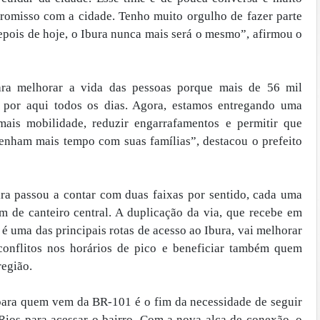
promisso com a cidade. Tenho muito orgulho de fazer parte
epois de hoje, o Ibura nunca mais será o mesmo”, afirmou o
ra melhorar a vida das pessoas porque mais de 56 mil
 por aqui todos os dias. Agora, estamos entregando uma
mais mobilidade, reduzir engarrafamentos e permitir que
tenham mais tempo com suas famílias”, destacou o prefeito
ra passou a contar com duas faixas por sentido, cada uma
m de canteiro central. A duplicação da via, que recebe em
 é uma das principais rotas de acesso ao Ibura, vai melhorar
r conflitos nos horários de pico e beneficiar também quem
região.
ara quem vem da BR-101 é o fim da necessidade de seguir
Rios para acessar o bairro. Com a nova alça de conexão, o