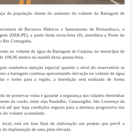
rança da população diante do aumento do volume da Barragem de
Secretaria de Recursos Hídricos e Saneamento de Pernambuco, o
m (DER-PE), a partir desta sexta-feira (8), interditou a Ponte do
 o Rio Cotunguba.
ento no volume de água da Barragem de Carpina, no município de
de 108,96 metros na manhã desta quinta-feira.
em estabelece atenção especial quando o nível do reservatório se
omo a barragem continua apresentando elevação no volume de água
s e fortes para a região, a interdição será realizada de forma
to de preservar vidas e garantir a segurança das cidades ribeirinhas
ento da vazão, entre elas Paudalho, Camaragibe, São Lourenço da
á até que haja condições seguras para a abertura progressiva das
ão do volume acumulado.
local, está em fase final de elaboração um projeto que prevê a
m da implantação de uma pista elevada.