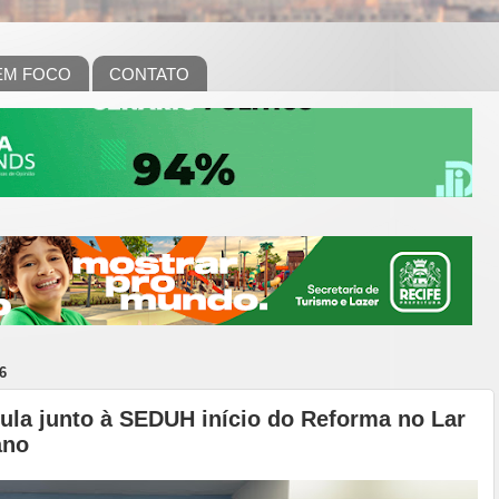
EM FOCO
CONTATO
6
cula junto à SEDUH início do Reforma no Lar
ano