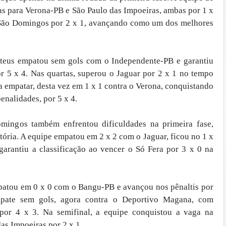
s para Verona-PB e São Paulo das Impoeiras, ambas por 1 x
 São Domingos por 2 x 1, avançando como um dos melhores
ateus empatou sem gols com o Independente-PB e garantiu
r 5 x 4. Nas quartas, superou o Jaguar por 2 x 1 no tempo
 a empatar, desta vez em 1 x 1 contra o Verona, conquistando
enalidades, por 5 x 4.
mingos também enfrentou dificuldades na primeira fase,
ória. A equipe empatou em 2 x 2 com o Jaguar, ficou no 1 x
garantiu a classificação ao vencer o Só Fera por 3 x 0 na
mpatou em 0 x 0 com o Bangu-PB e avançou nos pênaltis por
pate sem gols, agora contra o Deportivo Magana, com
 por 4 x 3. Na semifinal, a equipe conquistou a vaga na
as Impoeiras por 2 x 1.