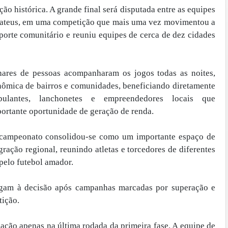
ão histórica. A grande final será disputada entre as equipes
ateus, em uma competição que mais uma vez movimentou a
sporte comunitário e reuniu equipes de cerca de dez cidades
ares de pessoas acompanharam os jogos todas as noites,
nômica de bairros e comunidades, beneficiando diretamente
bulantes, lanchonetes e empreendedores locais que
ortante oportunidade de geração de renda.
 campeonato consolidou-se como um importante espaço de
egração regional, reunindo atletas e torcedores de diferentes
pelo futebol amador.
hegam à decisão após campanhas marcadas por superação e
tição.
cação apenas na última rodada da primeira fase. A equipe de