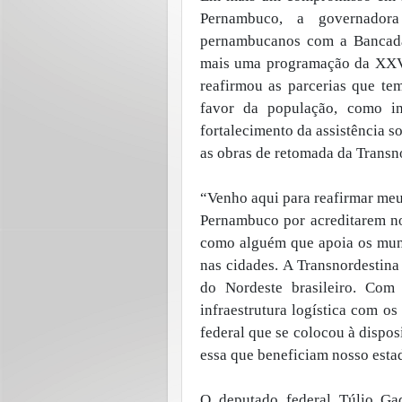
Pernambuco, a governadora
pernambucanos com a Bancada
mais uma programação da XXVI
reafirmou as parcerias que te
favor da população, como in
fortalecimento da assistência s
as obras de retomada da Transn
“Venho aqui para reafirmar me
Pernambuco por acreditarem no
como alguém que apoia os mun
nas cidades. A Transnordestin
do Nordeste brasileiro. Com
infraestrutura logística com o
federal que se colocou à disp
essa que beneficiam nosso esta
O deputado federal Túlio Ga