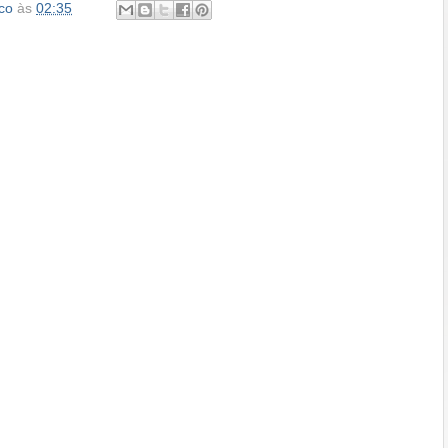
co
às
02:35