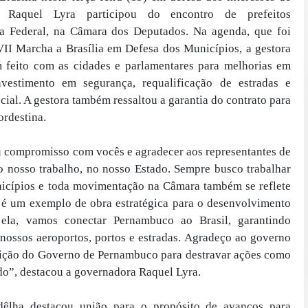
 Raquel Lyra participou do encontro de prefeitos
 Federal, na Câmara dos Deputados. Na agenda, que foi
I Marcha a Brasília em Defesa dos Municípios, a gestora
m feito com as cidades e parlamentares para melhorias em
vestimento em segurança, requalificação de estradas e
ocial. A gestora também ressaltou a garantia do contrato para
ordestina.
u compromisso com vocês e agradecer aos representantes de
 nosso trabalho, no nosso Estado. Sempre busco trabalhar
icípios e toda movimentação na Câmara também se reflete
a é um exemplo de obra estratégica para o desenvolvimento
 ela, vamos conectar Pernambuco ao Brasil, garantindo
s nossos aeroportos, portos e estradas. Agradeço ao governo
osição do Governo de Pernambuco para destravar ações como
do”, destacou a governadora Raquel Lyra.
dêlha destacou união para o propósito de avanços para