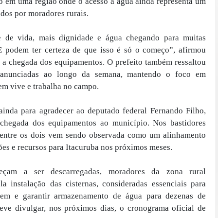
do em uma região onde o acesso à água ainda representa um
ados por moradores rurais.
de de vida, mais dignidade e água chegando para muitas
 E podem ter certeza de que isso é só o começo”, afirmou
r a chegada dos equipamentos. O prefeito também ressaltou
anunciadas ao longo da semana, mantendo o foco em
em vive e trabalha no campo.
 ainda para agradecer ao deputado federal Fernando Filho,
a chegada dos equipamentos ao município. Nos bastidores
ia entre os dois vem sendo observada como um alinhamento
ões e recursos para Itacuruba nos próximos meses.
eçam a ser descarregadas, moradores da zona rural
 instalação das cisternas, consideradas essenciais para
agem e garantir armazenamento de água para dezenas de
deve divulgar, nos próximos dias, o cronograma oficial de