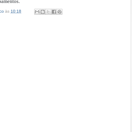
pamentos.
co
às
10:18