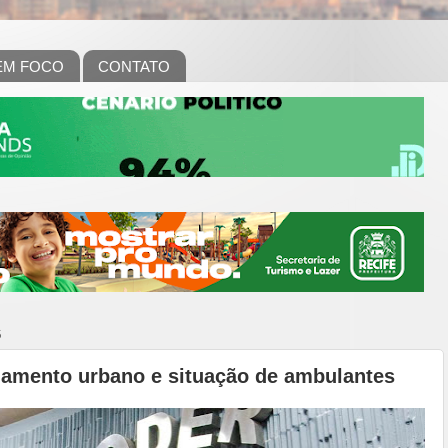
EM FOCO
CONTATO
6
namento urbano e situação de ambulantes