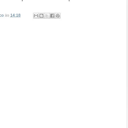
co
às
14:18