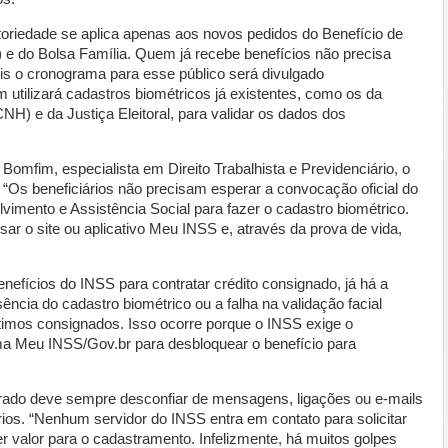
toriedade se aplica apenas aos novos pedidos do Benefício de
e do Bolsa Família. Quem já recebe benefícios não precisa
is o cronograma para esse público será divulgado
utilizará cadastros biométricos já existentes, como os da
CNH) e da Justiça Eleitoral, para validar os dados dos
omfim, especialista em Direito Trabalhista e Previdenciário, o
. “Os beneficiários não precisam esperar a convocação oficial do
vimento e Assistência Social para fazer o cadastro biométrico.
ar o site ou aplicativo Meu INSS e, através da prova de vida,
efícios do INSS para contratar crédito consignado, já há a
sência do cadastro biométrico ou a falha na validação facial
imos consignados. Isso ocorre porque o INSS exige o
rma Meu INSS/Gov.br para desbloquear o benefício para
rado deve sempre desconfiar de mensagens, ligações ou e-mails
os. “Nenhum servidor do INSS entra em contato para solicitar
r valor para o cadastramento. Infelizmente, há muitos golpes