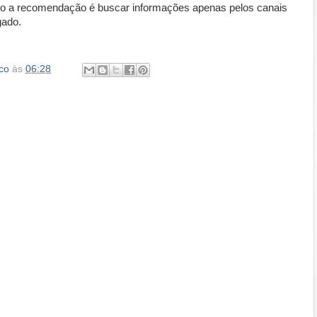
so a recomendação é buscar informações apenas pelos canais
gado.
co
às
06:28