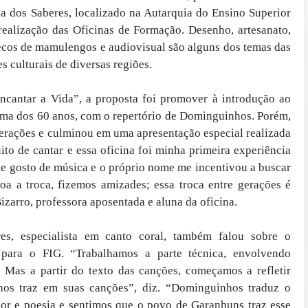
a dos Saberes, localizado na Autarquia do Ensino Superior
realização das Oficinas de Formação. Desenho, artesanato,
ecos de mamulengos e audiovisual são alguns dos temas das
s culturais de diversas regiões.
Encantar a Vida”, a proposta foi promover à introdução ao
ima dos 60 anos, com o repertório de Dominguinhos. Porém,
erações e culminou em uma apresentação especial realizada
ito de cantar e essa oficina foi minha primeira experiência
que gosto de música e o próprio nome me incentivou a buscar
boa a troca, fizemos amizades; essa troca entre gerações é
zarro, professora aposentada e aluna da oficina.
es, especialista em canto coral, também falou sobre o
o para o FIG. “Trabalhamos a parte técnica, envolvendo
. Mas a partir do texto das canções, começamos a refletir
os traz em suas canções”, diz. “Dominguinhos traduz o
cor e poesia e sentimos que o povo de Garanhuns traz esse