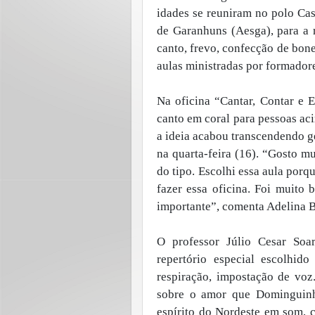
idades se reuniram no polo Cas
de Garanhuns (Aesga), para a 
canto, frevo, confecção de bon
aulas ministradas por formadore
Na oficina “Cantar, Contar e 
canto em coral para pessoas ac
a ideia acabou transcendendo g
na quarta-feira (16). “Gosto mu
do tipo. Escolhi essa aula por
fazer essa oficina. Foi muito 
importante”, comenta Adelina Bi
O professor Júlio Cesar Soar
repertório especial escolhid
respiração, impostação de voz
sobre o amor que Dominguinh
espírito do Nordeste em som, 