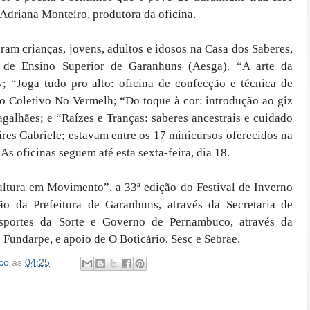
Adriana Monteiro, produtora da oficina.
ram crianças, jovens, adultos e idosos na Casa dos Saberes,
a de Ensino Superior de Garanhuns (Aesga). “A arte da
 “Joga tudo pro alto: oficina de confecção e técnica de
o Coletivo No Vermelh; “Do toque à cor: introdução ao giz
agalhães; e “Raízes e Tranças: saberes ancestrais e cuidado
res Gabriele; estavam entre os 17 minicursos oferecidos na
As oficinas seguem até esta sexta-feira, dia 18.
ltura em Movimento”, a 33ª edição do Festival de Inverno
o da Prefeitura de Garanhuns, através da Secretaria de
Esportes da Sorte e Governo de Pernambuco, através da
e Fundarpe, e apoio de O Boticário, Sesc e Sebrae.
co
às
04:25