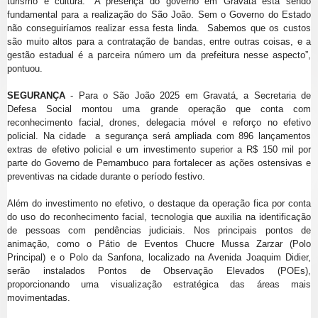
turismo e cultura. “A presença do governo em Gravatá está sendo
fundamental para a realização do São João. Sem o Governo do Estado
não conseguiríamos realizar essa festa linda. Sabemos que os custos
são muito altos para a contratação de bandas, entre outras coisas, e a
gestão estadual é a parceira número um da prefeitura nesse aspecto”,
pontuou.
SEGURANÇA
- Para o São João 2025 em Gravatá, a Secretaria de
Defesa Social montou uma grande operação que conta com
reconhecimento facial, drones, delegacia móvel e reforço no efetivo
policial. Na cidade a segurança será ampliada com 896 lançamentos
extras de efetivo policial e um investimento superior a R$ 150 mil por
parte do Governo de Pernambuco para fortalecer as ações ostensivas e
preventivas na cidade durante o período festivo.
Além do investimento no efetivo, o destaque da operação fica por conta
do uso do reconhecimento facial, tecnologia que auxilia na identificação
de pessoas com pendências judiciais. Nos principais pontos de
animação, como o Pátio de Eventos Chucre Mussa Zarzar (Polo
Principal) e o Polo da Sanfona, localizado na Avenida Joaquim Didier,
serão instalados Pontos de Observação Elevados (POEs),
proporcionando uma visualização estratégica das áreas mais
movimentadas.