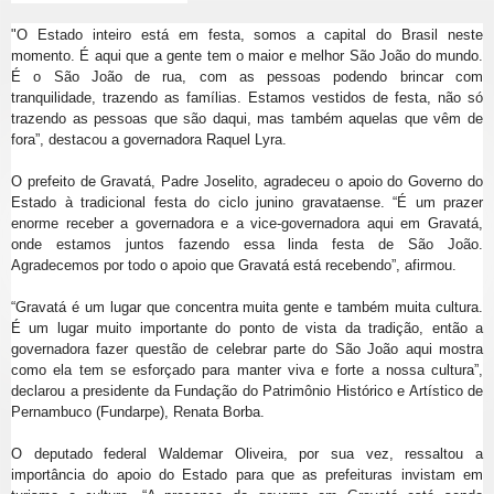
"O Estado inteiro está em festa, somos a capital do Brasil neste
momento. É aqui que a gente tem o maior e melhor São João do mundo.
É o São João de rua, com as pessoas podendo brincar com
tranquilidade, trazendo as famílias. Estamos vestidos de festa, não só
trazendo as pessoas que são daqui, mas também aquelas que vêm de
fora”, destacou a governadora Raquel Lyra.
O prefeito de Gravatá, Padre Joselito, agradeceu o apoio do Governo do
Estado à tradicional festa do ciclo junino gravataense. “É um prazer
enorme receber a governadora e a vice-governadora aqui em Gravatá,
onde estamos juntos fazendo essa linda festa de São João.
Agradecemos por todo o apoio que Gravatá está recebendo”, afirmou.
“Gravatá é um lugar que concentra muita gente e também muita cultura.
É um lugar muito importante do ponto de vista da tradição, então a
governadora fazer questão de celebrar parte do São João aqui mostra
como ela tem se esforçado para manter viva e forte a nossa cultura”,
declarou a presidente da Fundação do Patrimônio Histórico e Artístico de
Pernambuco (Fundarpe), Renata Borba.
O deputado federal Waldemar Oliveira, por sua vez, ressaltou a
importância do apoio do Estado para que as prefeituras invistam em