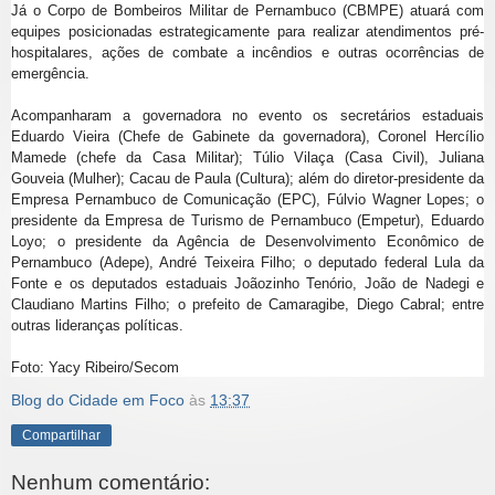
Já o Corpo de Bombeiros Militar de Pernambuco (CBMPE) atuará com
equipes posicionadas estrategicamente para realizar atendimentos pré-
hospitalares, ações de combate a incêndios e outras ocorrências de
emergência.
Acompanharam a governadora no evento os secretários estaduais
Eduardo Vieira (Chefe de Gabinete da governadora), Coronel Hercílio
Mamede (chefe da Casa Militar); Túlio Vilaça (Casa Civil), Juliana
Gouveia (Mulher); Cacau de Paula (Cultura); além do diretor-presidente da
Empresa Pernambuco de Comunicação (EPC), Fúlvio Wagner Lopes; o
presidente da Empresa de Turismo de Pernambuco (Empetur), Eduardo
Loyo; o presidente da Agência de Desenvolvimento Econômico de
Pernambuco (Adepe), André Teixeira Filho; o deputado federal Lula da
Fonte e os deputados estaduais Joãozinho Tenório, João de Nadegi e
Claudiano Martins Filho; o prefeito de Camaragibe, Diego Cabral; entre
outras lideranças políticas.
Foto: Yacy Ribeiro/Secom
Blog do Cidade em Foco
às
13:37
Compartilhar
Nenhum comentário: