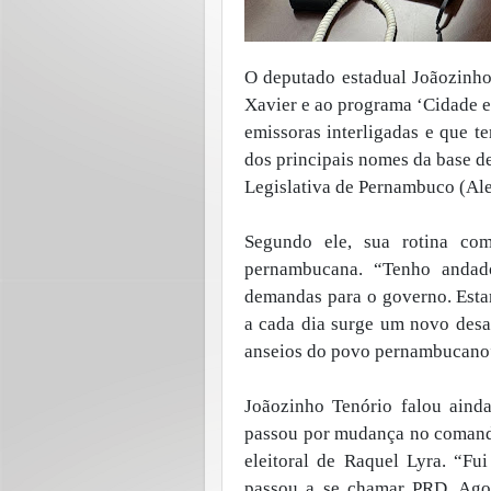
O deputado estadual Joãozinho
Xavier e ao programa ‘Cidade 
emissoras interligadas e que 
dos principais nomes da base d
Legislativa de Pernambuco (Ale
Segundo ele, sua rotina co
pernambucana. “Tenho andad
demandas para o governo. Esta
a cada dia surge um novo desa
anseios do povo pernambucano”
Joãozinho Tenório falou ainda
passou por mudança no comand
eleitoral de Raquel Lyra. “Fu
passou a se chamar PRD. Agor