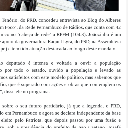
 Tenório, do PRD, concedeu entrevista ao Blog do Alberes
em Foco’, da Rede Pernambuco de Rádios, que conta com 42
tem como ‘cabeça de rede’ a RPFM (104.3). Joãozinho é um
e apoio da governadora Raquel Lyra, do PSD, na Assembleia
pe) e tem tido atuação destacada ao longo deste mandato.
mo deputado é intensa e voltada a ouvir a população
o por todo o estado, ouvido a população e levado as
mos satisfeitos com este modelo político, mas sabemos que
fio, que é superado com ações e obras que contemplem os
, disse ele no programa.
 sobre o seu futuro partidário, já que a legenda, o PRD,
o em Pernambuco e agora se declara independente da base
i eleito pelo Patriota, que depois passou por uma fusão e
a, sob a presidência do prefeito de São Caetano, Josafá