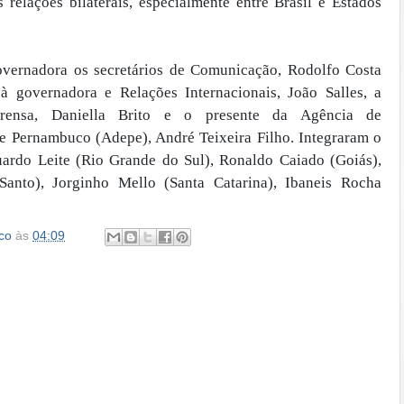
s relações bilaterais, especialmente entre Brasil e Estados
overnadora os secretários de Comunicação, Rodolfo Costa
 à governadora e Relações Internacionais, João Salles, a
prensa, Daniella Brito e o presente da Agência de
 Pernambuco (Adepe), André Teixeira Filho. Integraram o
ardo Leite (Rio Grande do Sul), Ronaldo Caiado (Goiás),
Santo), Jorginho Mello (Santa Catarina), Ibaneis Rocha
co
às
04:09