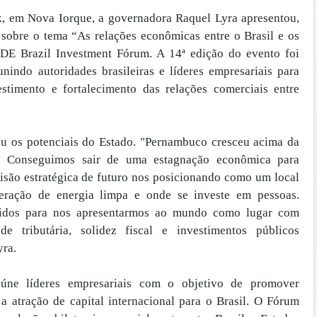
k, em Nova Iorque, a governadora Raquel Lyra apresentou,
el sobre o tema “As relações econômicas entre o Brasil e os
IDE Brazil Investment Fórum. A 14ª edição do evento foi
nindo autoridades brasileiras e líderes empresariais para
stimento e fortalecimento das relações comerciais entre
ou os potenciais do Estado. "Pernambuco cresceu acima da
o. Conseguimos sair de uma estagnação econômica para
isão estratégica de futuro nos posicionando como um local
geração de energia limpa e onde se investe em pessoas.
idos para nos apresentarmos ao mundo como lugar com
ade tributária, solidez fiscal e investimentos públicos
yra.
e líderes empresariais com o objetivo de promover
 atração de capital internacional para o Brasil. O Fórum