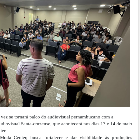
 vez se tornará palco do audiovisual pernambucano com a
udiovisual Santa-cruzense, que acontecerá nos dias 13 e 14 de maio
ter.
da Center, busca fortalecer e dar visibilidade às produções