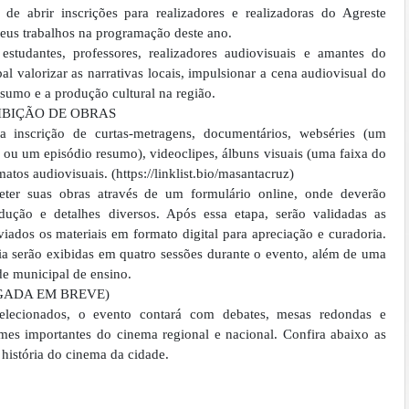
 de abrir inscrições para realizadores e realizadoras do Agreste
eus trabalhos na programação deste ano.
studantes, professores, realizadores audiovisuais e amantes do
l valorizar as narrativas locais, impulsionar a cena audiovisual do
nsumo e a produção cultural na região.
IBIÇÃO DE OBRAS
a inscrição de curtas-metragens, documentários, webséries (um
 ou um episódio resumo), videoclipes, álbuns visuais (uma faixa do
atos audiovisuais. (https://linklist.bio/masantacruz)
eter suas obras através de um formulário online, onde deverão
dução e detalhes diversos. Após essa etapa, serão validadas as
viados os materiais em formato digital para apreciação e curadoria.
ia serão exibidas em quatro sessões durante o evento, além de uma
de municipal de ensino.
GADA EM BREVE)
elecionados, o evento contará com debates, mesas redondas e
mes importantes do cinema regional e nacional. Confira abaixo as
istória do cinema da cidade.