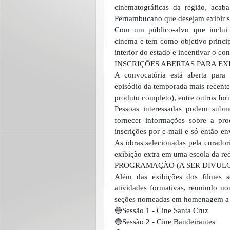
cinematográficas da região, acaba
Pernambucano que desejam exibir s
Com um público-alvo que inclui e
cinema e tem como objetivo principa
interior do estado e incentivar o co
INSCRIÇÕES ABERTAS PARA EX
A convocatória está aberta para 
episódio da temporada mais recente
produto completo), entre outros form
Pessoas interessadas podem subm
fornecer informações sobre a pro
inscrições por e-mail e só então en
As obras selecionadas pela curador
exibição extra em uma escola da re
PROGRAMAÇÃO (A SER DIVUL
Além das exibições dos filmes s
atividades formativas, reunindo no
seções nomeadas em homenagem a h
🔵Sessão 1 - Cine Santa Cruz
🔵Sessão 2 - Cine Bandeirantes