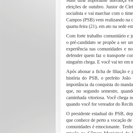
Mais uma importante liderança e
eleições de outubro. Junior de Clet
socialista e vai marchar com o tim
Campos (PSB) vem realizando na cap
quarta-feira (21), em ato na sede es
Com forte trabalho comunitário e j
o pré-candidato se propõe a ser u
experiência nas comunidades e no 
defender quem faz o transporte co
ninguém chega. E você vai ter em m
Após abonar a ficha de filiação e 
história do PSB, o prefeito João
importância da conquista do manda
que, no segundo semestre, quando
caminhada vitoriosa. Você chega n
quando você for vereador do Recife”
O presidente estadual do PSB, dep
que conhece de perto a vocação de 
comunidades é emocionante. Tenho c