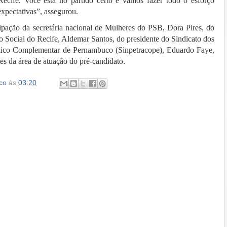
cife. Você está no partido certo e vamos fazer todo o esforço
expectativas”, assegurou.
pação da secretária nacional de Mulheres do PSB, Dora Pires, do
o Social do Recife, Aldemar Santos, do presidente do Sindicato dos
blico Complementar de Pernambuco (Sinpetracope), Eduardo Faye,
tes da área de atuação do pré-candidato.
co
às
03:20