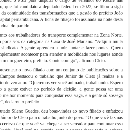
scolheu o PSB para disputar o cargo de vereador do Recife nas
o, que foi candidato a deputado federal em 2022, se filiou à sigla
e da continuidade das transformações que a gestão do prefeito João
ital pernambucana. A ficha de filiação foi assinada na noite desta
tadual do partido.
unto aos trabalhadores do transporte complementar na Zona Norte,
m porta-voz da categoria na Casa de José Mariano. “Adquiri muita
sindicato. A gente aprendeu a unir, juntar e fazer pontes. Quero
mplementar acontecer para atender a mobilidade nos lugares aonde
im um guerreiro, prefeito. Conte comigo”, afirmou Cleto.
presentear o novo filiado com um conjunto de publicações sobre a
 Campos destacou o trabalho que Junior de Cleto já realiza e a
to de vereador. “Queremos ver você animado, trabalhando. Espero
 a gente estiver no período da eleição, a gente possa ter uma
o melhor momento para conquistar essa vaga, e a gente só sossega
, declarou o prefeito.
utado Sileno Guedes, deu boas-vindas ao novo filiado e enfatizou
Júnior de Cleto para o trabalho junto do povo. “O que você faz nas
erteza de que você vai chegar a ser vereador para continuar essa