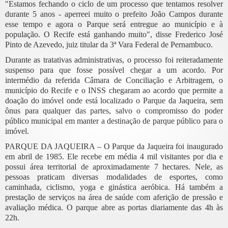
"Estamos fechando o ciclo de um processo que tentamos resolver
durante 5 anos - aperreei muito o prefeito João Campos durante
esse tempo e agora o Parque será entregue ao município e à
população. O Recife está ganhando muito", disse Frederico José
Pinto de Azevedo, juiz titular da 3ª Vara Federal de Pernambuco.
Durante as tratativas administrativas, o processo foi reiteradamente
suspenso para que fosse possível chegar a um acordo. Por
intermédio da referida Câmara de Conciliação e Arbitragem, o
município do Recife e o INSS chegaram ao acordo que permite a
doação do imóvel onde está localizado o Parque da Jaqueira, sem
ônus para qualquer das partes, salvo o compromisso do poder
público municipal em manter a destinação de parque público para o
imóvel.
PARQUE DA JAQUEIRA – O Parque da Jaqueira foi inaugurado
em abril de 1985. Ele recebe em média 4 mil visitantes por dia e
possui área territorial de aproximadamente 7 hectares. Nele, as
pessoas praticam diversas modalidades de esportes, como
caminhada, ciclismo, yoga e ginástica aeróbica. Há também a
prestação de serviços na área de saúde com aferição de pressão e
avaliação médica. O parque abre as portas diariamente das 4h às
22h.