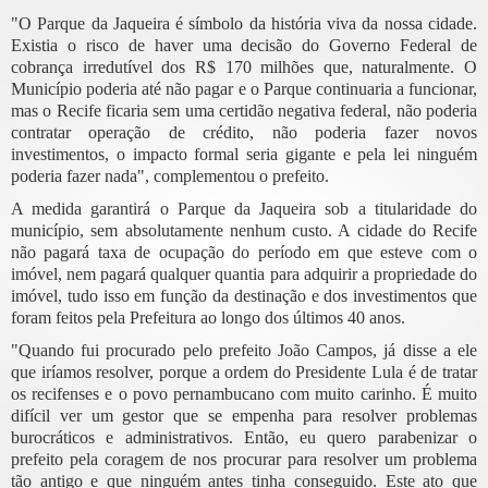
"O Parque da Jaqueira é símbolo da história viva da nossa cidade.
Existia o risco de haver uma decisão do Governo Federal de
cobrança irredutível dos R$ 170 milhões que, naturalmente. O
Município poderia até não pagar e o Parque continuaria a funcionar,
mas o Recife ficaria sem uma certidão negativa federal, não poderia
contratar operação de crédito, não poderia fazer novos
investimentos, o impacto formal seria gigante e pela lei ninguém
poderia fazer nada", complementou o prefeito.
A medida garantirá o Parque da Jaqueira sob a titularidade do
município, sem absolutamente nenhum custo. A cidade do Recife
não pagará taxa de ocupação do período em que esteve com o
imóvel, nem pagará qualquer quantia para adquirir a propriedade do
imóvel, tudo isso em função da destinação e dos investimentos que
foram feitos pela Prefeitura ao longo dos últimos 40 anos.
"Quando fui procurado pelo prefeito João Campos, já disse a ele
que iríamos resolver, porque a ordem do Presidente Lula é de tratar
os recifenses e o povo pernambucano com muito carinho. É muito
difícil ver um gestor que se empenha para resolver problemas
burocráticos e administrativos. Então, eu quero parabenizar o
prefeito pela coragem de nos procurar para resolver um problema
tão antigo e que ninguém antes tinha conseguido. Este ato que