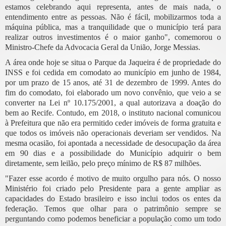
estamos celebrando aqui representa, antes de mais nada, o
entendimento entre as pessoas. Não é fácil, mobilizarmos toda a
máquina pública, mas a tranquilidade que o município terá para
realizar outros investimentos é o maior ganho", comemorou o
Ministro-Chefe da Advocacia Geral da União, Jorge Messias.
A área onde hoje se situa o Parque da Jaqueira é de propriedade do
INSS e foi cedida em comodato ao município em junho de 1984,
por um prazo de 15 anos, até 31 de dezembro de 1999. Antes do
fim do comodato, foi elaborado um novo convênio, que veio a se
converter na Lei nº 10.175/2001, a qual autorizava a doação do
bem ao Recife. Contudo, em 2018, o instituto nacional comunicou
à Prefeitura que não era permitido ceder imóveis de forma gratuita e
que todos os imóveis não operacionais deveriam ser vendidos. Na
mesma ocasião, foi apontada a necessidade de desocupação da área
em 90 dias e a possibilidade do Município adquirir o bem
diretamente, sem leilão, pelo preço mínimo de R$ 87 milhões.
"Fazer esse acordo é motivo de muito orgulho para nós. O nosso
Ministério foi criado pelo Presidente para a gente ampliar as
capacidades do Estado brasileiro e isso inclui todos os entes da
federação. Temos que olhar para o patrimônio sempre se
perguntando como podemos beneficiar a população como um todo