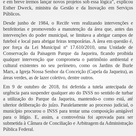
e em breve iremos lançar novos projetos sob essa lógica", explicou
Esther Dweck, ministra da Gestão e da Inovação em Serviços
Públicos.
Desde junho de 1984, o Recife vem realizando intervenções e
benfeitorias e promovendo a manutenção da área que, antes das
intervenções do poder municipal, se limitava a abrigar campos de
futebol e local para abrigar feiras temporárias. A área em questão é,
por força da Lei Municipal nº 17.610/2010, uma Unidade de
Conservação da Paisagem Parque da Jaqueira, ficando proibida
qualquer intervenção que comprometa o patrimônio ambiental e
cultural existentes no seu perímetro, como os Jardins de Burle
Marx, a Igreja Nossa Senhor da Conceição (Capela da Jaqueira), as
áreas verdes, as de lazer coletivo, dentre outros.
Em 9 de outubro de 2018, foi deferida a tutela antecipada de
urgência para suspender qualquer ato do INSS no sentido de turbar
a utilização do Parque da Jaqueira, mantendo-o como está, até
ulterior deliberação do juízo. Paralelamente ao processo judicial, o
município procurou o INSS para tentar uma composição amigável
para o litígio. E, assim, a controvérsia foi aprovada para ser
submetida à Câmara de Conciliação e Arbitragem da Administração
Pública Federal.