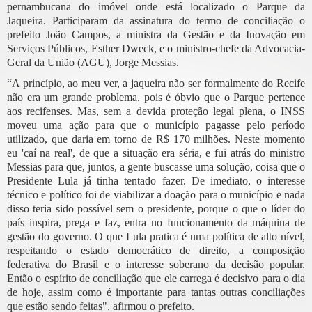
pernambucana do imóvel onde está localizado o Parque da
Jaqueira. Participaram da assinatura do termo de conciliação o
prefeito João Campos, a ministra da Gestão e da Inovação em
Serviços Públicos, Esther Dweck, e o ministro-chefe da Advocacia-
Geral da União (AGU), Jorge Messias.
“A princípio, ao meu ver, a jaqueira não ser formalmente do Recife
não era um grande problema, pois é óbvio que o Parque pertence
aos recifenses. Mas, sem a devida proteção legal plena, o INSS
moveu uma ação para que o município pagasse pelo período
utilizado, que daria em torno de R$ 170 milhões. Neste momento
eu 'caí na real', de que a situação era séria, e fui atrás do ministro
Messias para que, juntos, a gente buscasse uma solução, coisa que o
Presidente Lula já tinha tentado fazer. De imediato, o interesse
técnico e político foi de viabilizar a doação para o município e nada
disso teria sido possível sem o presidente, porque o que o líder do
país inspira, prega e faz, entra no funcionamento da máquina de
gestão do governo. O que Lula pratica é uma política de alto nível,
respeitando o estado democrático de direito, a composição
federativa do Brasil e o interesse soberano da decisão popular.
Então o espírito de conciliação que ele carrega é decisivo para o dia
de hoje, assim como é importante para tantas outras conciliações
que estão sendo feitas", afirmou o prefeito.