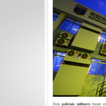
Dois
policiais militares
foram es