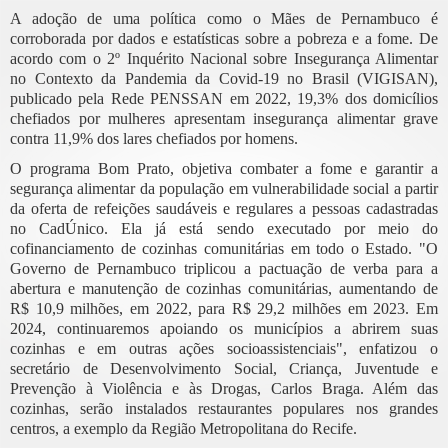
A adoção de uma política como o Mães de Pernambuco é
corroborada por dados e estatísticas sobre a pobreza e a fome. De
acordo com o 2º Inquérito Nacional sobre Insegurança Alimentar
no Contexto da Pandemia da Covid-19 no Brasil (VIGISAN),
publicado pela Rede PENSSAN em 2022, 19,3% dos domicílios
chefiados por mulheres apresentam insegurança alimentar grave
contra 11,9% dos lares chefiados por homens.
O programa Bom Prato, objetiva combater a fome e garantir a
segurança alimentar da população em vulnerabilidade social a partir
da oferta de refeições saudáveis e regulares a pessoas cadastradas
no CadÚnico. Ela já está sendo executado por meio do
cofinanciamento de cozinhas comunitárias em todo o Estado. "O
Governo de Pernambuco triplicou a pactuação de verba para a
abertura e manutenção de cozinhas comunitárias, aumentando de
R$ 10,9 milhões, em 2022, para R$ 29,2 milhões em 2023. Em
2024, continuaremos apoiando os municípios a abrirem suas
cozinhas e em outras ações socioassistenciais", enfatizou o
secretário de Desenvolvimento Social, Criança, Juventude e
Prevenção à Violência e às Drogas, Carlos Braga. Além das
cozinhas, serão instalados restaurantes populares nos grandes
centros, a exemplo da Região Metropolitana do Recife.