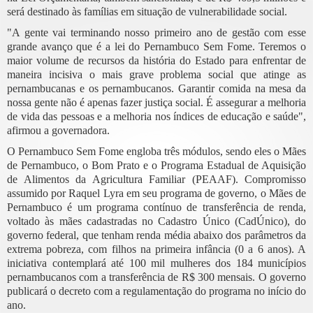
será destinado às famílias em situação de vulnerabilidade social.
"A gente vai terminando nosso primeiro ano de gestão com esse
grande avanço que é a lei do Pernambuco Sem Fome. Teremos o
maior volume de recursos da história do Estado para enfrentar de
maneira incisiva o mais grave problema social que atinge as
pernambucanas e os pernambucanos. Garantir comida na mesa da
nossa gente não é apenas fazer justiça social. É assegurar a melhoria
de vida das pessoas e a melhoria nos índices de educação e saúde",
afirmou a governadora.
O Pernambuco Sem Fome engloba três módulos, sendo eles o Mães
de Pernambuco, o Bom Prato e o Programa Estadual de Aquisição
de Alimentos da Agricultura Familiar (PEAAF). Compromisso
assumido por Raquel Lyra em seu programa de governo, o Mães de
Pernambuco é um programa contínuo de transferência de renda,
voltado às mães cadastradas no Cadastro Único (CadÚnico), do
governo federal, que tenham renda média abaixo dos parâmetros da
extrema pobreza, com filhos na primeira infância (0 a 6 anos). A
iniciativa contemplará até 100 mil mulheres dos 184 municípios
pernambucanos com a transferência de R$ 300 mensais. O governo
publicará o decreto com a regulamentação do programa no início do
ano.