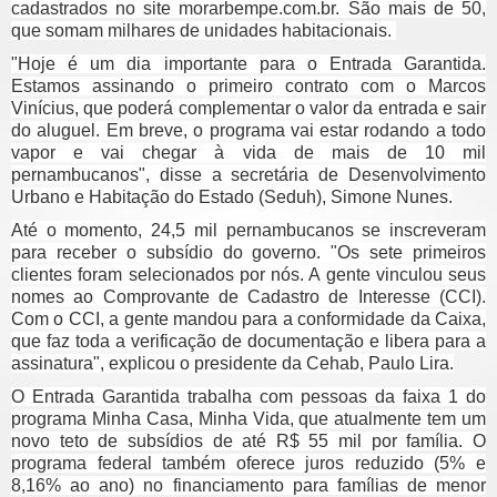
cadastrados no site morarbempe.com.br. São mais de 50,
que somam milhares de unidades habitacionais.
"Hoje é um dia importante para o Entrada Garantida.
Estamos assinando o primeiro contrato com o Marcos
Vinícius, que poderá complementar o valor da entrada e sair
do aluguel. Em breve, o programa vai estar rodando a todo
vapor e vai chegar à vida de mais de 10 mil
pernambucanos", disse a secretária de Desenvolvimento
Urbano e Habitação do Estado (Seduh), Simone Nunes.
Até o momento, 24,5 mil pernambucanos se inscreveram
para receber o subsídio do governo. "Os sete primeiros
clientes foram selecionados por nós. A gente vinculou seus
nomes ao Comprovante de Cadastro de Interesse (CCI).
Com o CCI, a gente mandou para a conformidade da Caixa,
que faz toda a verificação de documentação e libera para a
assinatura", explicou o presidente da Cehab, Paulo Lira.
O Entrada Garantida trabalha com pessoas da faixa 1 do
programa Minha Casa, Minha Vida, que atualmente tem um
novo teto de subsídios de até R$ 55 mil por família. O
programa federal também oferece juros reduzido (5% e
8,16% ao ano) no financiamento para famílias de menor