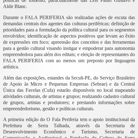
políticas de fomento, particularmente das Leis Paulo Gustavo e
Aldir Blanc.
Durante o FALA PERIFERIA são realizadas ações de escuta das
demandas centrais dos agentes das culturas periféricas; definição de
prioridades para a formulação da política cultural para os segmentos
envolvidos; identificação de aspectos positivos que levam ao êxito
de expressões em foco; apreensão dos conceitos e das ferramentas
para a gestão cultural visando instigar e empoderar para autonomia
empreendedora para além dos editais; e eleição de representantes do
FALA PERIFERIA com ao menos um preposto por linguagem
artística.
Além das exposições, estandes da Secult-PE, do Serviço Brasileiro
de Apoio às Micro e Pequenas Empresas (Sebrae) e da Central
Única das Favelas (Cufa) estarão disponíveis no local mapeando
atividades culturais, de artistas e grupos; realizando cadastro cultural
de grupos, artistas e produtores; e prestando informações sobre
empreendedorismo, gestão e políticas culturais.
A primeira edição do O Fala Periferia tem o apoio institucional da
Prefeitura de Serra Talhada, através da Secretaria de
Desenvolvimento Econômico e Turismo, Secretaria de
Comunicação e Audiovisual e Fundação de Cultura de Serra