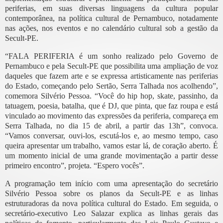
periferias, em suas diversas linguagens da cultura popular
contemporânea, na política cultural de Pernambuco, notadamente
nas ações, nos eventos e no calendário cultural sob a gestão da
Secult-PE.
“FALA PERIFERIA é um sonho realizado pelo Governo de
Pernambuco e pela Secult-PE que possibilita uma ampliação de voz
daqueles que fazem arte e se expressa artisticamente nas periferias
do Estado, começando pelo Sertão, Serra Talhada nos acolhendo”,
comemora Silvério Pessoa. “Você do hip hop, skate, passinho, da
tatuagem, poesia, batalha, que é DJ, que pinta, que faz roupa e está
vinculado ao movimento das expressões da periferia, compareça em
Serra Talhada, no dia 15 de abril, a partir das 13h”, convoca.
“Vamos conversar, ouvi-los, escutá-los e, ao mesmo tempo, caso
queira apresentar um trabalho, vamos estar lá, de coração aberto. É
um momento inicial de uma grande movimentação a partir desse
primeiro encontro”, projeta. “Espero vocês”.
A programação tem início com uma apresentação do secretário
Silvério Pessoa sobre os planos da Secult-PE e as linhas
estruturadoras da nova política cultural do Estado. Em seguida, o
secretário-executivo Leo Salazar explica as linhas gerais das