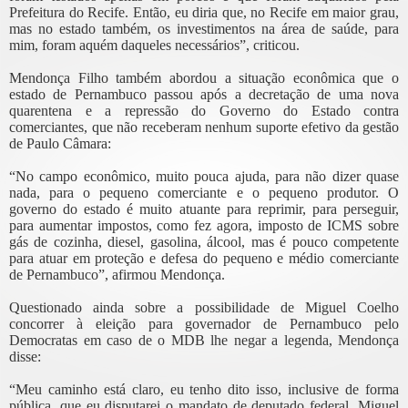
Prefeitura do Recife. Então, eu diria que, no Recife em maior grau,
mas no estado também, os investimentos na área de saúde, para
mim, foram aquém daqueles necessários”, criticou.
Mendonça Filho também abordou a situação econômica que o
estado de Pernambuco passou após a decretação de uma nova
quarentena e a repressão do Governo do Estado contra
comerciantes, que não receberam nenhum suporte efetivo da gestão
de Paulo Câmara:
“No campo econômico, muito pouca ajuda, para não dizer quase
nada, para o pequeno comerciante e o pequeno produtor. O
governo do estado é muito atuante para reprimir, para perseguir,
para aumentar impostos, como fez agora, imposto de ICMS sobre
gás de cozinha, diesel, gasolina, álcool, mas é pouco competente
para atuar em proteção e defesa do pequeno e médio comerciante
de Pernambuco”, afirmou Mendonça.
Questionado ainda sobre a possibilidade de Miguel Coelho
concorrer à eleição para governador de Pernambuco pelo
Democratas em caso de o MDB lhe negar a legenda, Mendonça
disse:
“Meu caminho está claro, eu tenho dito isso, inclusive de forma
pública, que eu disputarei o mandato de deputado federal. Miguel