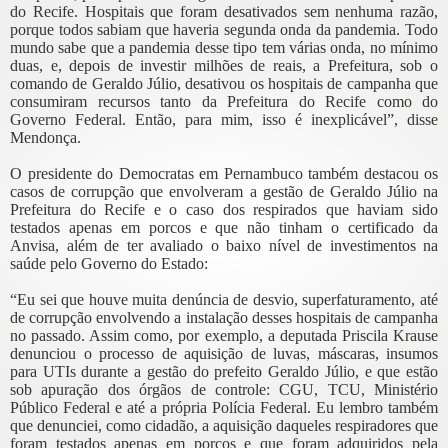
do Recife. Hospitais que foram desativados sem nenhuma razão,
porque todos sabiam que haveria segunda onda da pandemia. Todo
mundo sabe que a pandemia desse tipo tem várias onda, no mínimo
duas, e, depois de investir milhões de reais, a Prefeitura, sob o
comando de Geraldo Júlio, desativou os hospitais de campanha que
consumiram recursos tanto da Prefeitura do Recife como do
Governo Federal. Então, para mim, isso é inexplicável”, disse
Mendonça.
O presidente do Democratas em Pernambuco também destacou os
casos de corrupção que envolveram a gestão de Geraldo Júlio na
Prefeitura do Recife e o caso dos respirados que haviam sido
testados apenas em porcos e que não tinham o certificado da
Anvisa, além de ter avaliado o baixo nível de investimentos na
saúde pelo Governo do Estado:
“Eu sei que houve muita denúncia de desvio, superfaturamento, até
de corrupção envolvendo a instalação desses hospitais de campanha
no passado. Assim como, por exemplo, a deputada Priscila Krause
denunciou o processo de aquisição de luvas, máscaras, insumos
para UTIs durante a gestão do prefeito Geraldo Júlio, e que estão
sob apuração dos órgãos de controle: CGU, TCU, Ministério
Público Federal e até a própria Polícia Federal. Eu lembro também
que denunciei, como cidadão, a aquisição daqueles respiradores que
foram testados apenas em porcos e que foram adquiridos pela