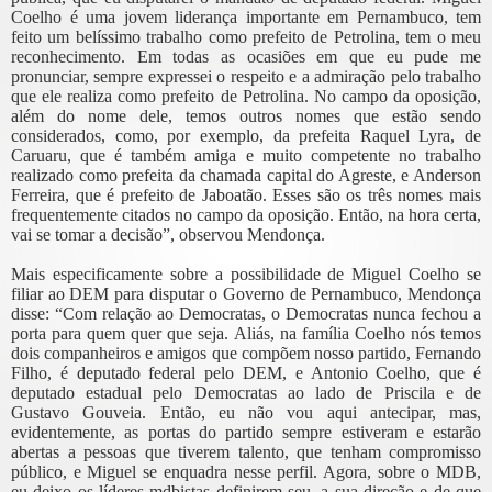
Coelho é uma jovem liderança importante em Pernambuco, tem
feito um belíssimo trabalho como prefeito de Petrolina, tem o meu
reconhecimento. Em todas as ocasiões em que eu pude me
pronunciar, sempre expressei o respeito e a admiração pelo trabalho
que ele realiza como prefeito de Petrolina. No campo da oposição,
além do nome dele, temos outros nomes que estão sendo
considerados, como, por exemplo, da prefeita Raquel Lyra, de
Caruaru, que é também amiga e muito competente no trabalho
realizado como prefeita da chamada capital do Agreste, e Anderson
Ferreira, que é prefeito de Jaboatão. Esses são os três nomes mais
frequentemente citados no campo da oposição. Então, na hora certa,
vai se tomar a decisão”, observou Mendonça.
Mais especificamente sobre a possibilidade de Miguel Coelho se
filiar ao DEM para disputar o Governo de Pernambuco, Mendonça
disse: “Com relação ao Democratas, o Democratas nunca fechou a
porta para quem quer que seja. Aliás, na família Coelho nós temos
dois companheiros e amigos que compõem nosso partido, Fernando
Filho, é deputado federal pelo DEM, e Antonio Coelho, que é
deputado estadual pelo Democratas ao lado de Priscila e de
Gustavo Gouveia. Então, eu não vou aqui antecipar, mas,
evidentemente, as portas do partido sempre estiveram e estarão
abertas a pessoas que tiverem talento, que tenham compromisso
público, e Miguel se enquadra nesse perfil. Agora, sobre o MDB,
eu deixo os líderes mdbistas definirem seu, a sua direção e de que