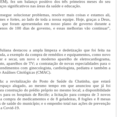
DEM), fez um balanço positivo dos três primeiros meses do seu
ços significativos nas áreas da saúde e educação.
nsegue solucionar problemas, resolver mais coisas e estamos ali,
es e fortes, ao lado de toda a nossa equipe. Hoje, graças a Deus,
as que foram apresentadas em nosso plano de governo durante a
enos de 100 dias de governo, e essas melhorias vão continuar”,
Juliana destacou a ampla limpeza e dedetização que foi feita na
anda, a exemplo da compra de remédios e equipamentos, como novo
var e secar, um novo e moderno aparelho de eletrocardiograma,
o, aparelhos de TV; a contratação de novas especialidades para o
atendimentos com ginecologista, cardiologista, pediatra e também a
e Análises Citológicas (CMAC).
da: a revitalização do Posto de Saúde da Chatinha, que estará
 espaço alugado, ao mesmo tempo em que anunciou que já foi
ra construção do prédio próprio no mesmo local; a disponibilidade
 para os hospitais de Recife; a licitação para compra de 3 novos
 a compra de medicamentos e de 8 geladeiras, 8 fogões e 8 mesas
s de saúde do município; e o empenho total nas ações de prevenção
 a Covid-19.