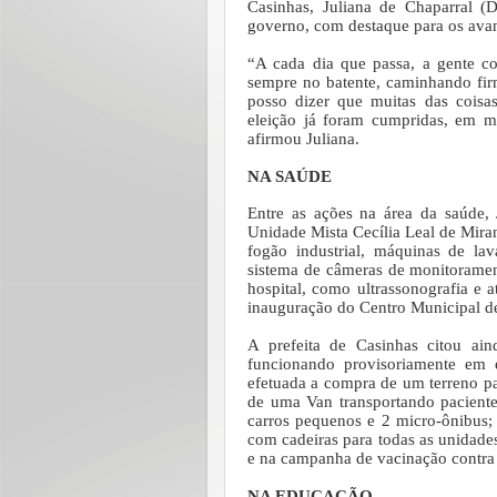
Casinhas, Juliana de Chaparral (
governo, com destaque para os avan
“A cada dia que passa, a gente co
sempre no batente, caminhando firm
posso dizer que muitas das cois
eleição já foram cumpridas, em m
afirmou Juliana.
NA SAÚDE
Entre as ações na área da saúde, 
Unidade Mista Cecília Leal de Mir
fogão industrial, máquinas de la
sistema de câmeras de monitorament
hospital, como ultrassonografia e 
inauguração do Centro Municipal d
A prefeita de Casinhas citou ain
funcionando provisoriamente em
efetuada a compra de um terreno pa
de uma Van transportando pacientes
carros pequenos e 2 micro-ônibus;
com cadeiras para todas as unidade
e na campanha de vacinação contra
NA EDUCAÇÃO