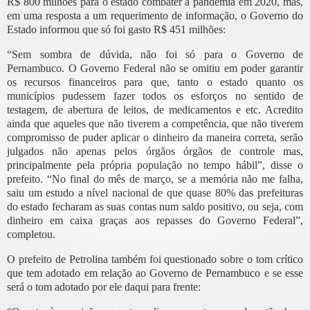
R$ 800 milhões para o estado combater a pandemia em 2020, mas,
em uma resposta a um requerimento de informação, o Governo do
Estado informou que só foi gasto R$ 451 milhões:
“Sem sombra de dúvida, não foi só para o Governo de
Pernambuco. O Governo Federal não se omitiu em poder garantir
os recursos financeiros para que, tanto o estado quanto os
municípios pudessem fazer todos os esforços no sentido de
testagem, de abertura de leitos, de medicamentos e etc. Acredito
ainda que aqueles que não tiverem a competência, que não tiverem
compromisso de puder aplicar o dinheiro da maneira correta, serão
julgados não apenas pelos órgãos órgãos de controle mas,
principalmente pela própria população no tempo hábil”, disse o
prefeito. “No final do mês de março, se a memória não me falha,
saiu um estudo a nível nacional de que quase 80% das prefeituras
do estado fecharam as suas contas num saldo positivo, ou seja, com
dinheiro em caixa graças aos repasses do Governo Federal”,
completou.
O prefeito de Petrolina também foi questionado sobre o tom crítico
que tem adotado em relação ao Governo de Pernambuco e se esse
será o tom adotado por ele daqui para frente: