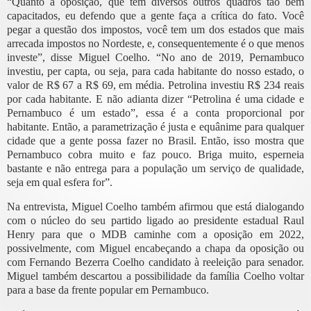
“Quanto à oposição, que tem diversos outros quadros tão bem
capacitados, eu defendo que a gente faça a crítica do fato. Você
pegar a questão dos impostos, você tem um dos estados que mais
arrecada impostos no Nordeste, e, consequentemente é o que menos
investe”, disse Miguel Coelho. “No ano de 2019, Pernambuco
investiu, per capta, ou seja, para cada habitante do nosso estado, o
valor de R$ 67 a R$ 69, em média. Petrolina investiu R$ 234 reais
por cada habitante. E não adianta dizer “Petrolina é uma cidade e
Pernambuco é um estado”, essa é a conta proporcional por
habitante. Então, a parametrização é justa e equânime para qualquer
cidade que a gente possa fazer no Brasil. Então, isso mostra que
Pernambuco cobra muito e faz pouco. Briga muito, esperneia
bastante e não entrega para a população um serviço de qualidade,
seja em qual esfera for”.
Na entrevista, Miguel Coelho também afirmou que está dialogando
com o núcleo do seu partido ligado ao presidente estadual Raul
Henry para que o MDB caminhe com a oposição em 2022,
possivelmente, com Miguel encabeçando a chapa da oposição ou
com Fernando Bezerra Coelho candidato à reeleição para senador.
Miguel também descartou a possibilidade da família Coelho voltar
para a base da frente popular em Pernambuco.