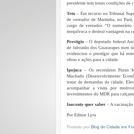
presidente tem totais condições de
Teto
– Em recurso no Tribunal Superi
de vereador de Marituba, no Pará,
cargo de vereador. “O numerário 
inequívoca e desleal vantagem na cor
Prestígio
– O deputado federal And
de Jaboatão dos Guararapes num ún
evidenciou o prestígio que há entr
obras e ações para a cidade.
Ipojuca
– Os secretários Puran M
Machado (Desenvolvimento Econôm
tratar de demandas da cidade. Eles 
acompanhar a visita por motiv
investimentos do MDR para calçamen
Inocente quer saber
– A vacinação 
Por Edmar Lyra
Postado por
Blog do Cidade em Fo