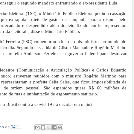
 conseguir o segundo mandato enfrentando o ex-presidente Lula.
or Eleitoral (TSE), o Ministério Público Eleitoral pediu a cassação
 por extrapolar o teto de gastos de campanha para a disputa pelo
arrecadado e despendido além do teto fixado em lei representou
rida eleitoral”, disse o Ministério Público.
ré Ferreira (PSC) comemorou a ida de dois ministros ao município
ico dia. Segundo ele, a ida de Gilson Machado e Rogério Marinho
e o prefeito Anderson Ferreira e o governo federal para destravar
edeiros (Comunicação e Articulação Política) e Carlos Eduardo
ico) estiveram reunidos com o ministro Rogério Marinho para
representaram a prefeita Célia Sales, que ficou impossibilitada de
os de ordem pessoal. São esperados quase R$ 60 milhões de
to de ruas e implantação de esgotamento sanitário.
no Brasil contra a Covid-19 irá decolar em maio?
co
às
04:11