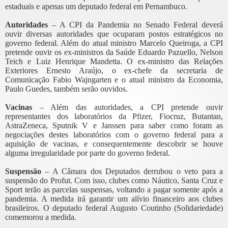
estaduais e apenas um deputado federal em Pernambuco.
Autoridades
– A CPI da Pandemia no Senado Federal deverá
ouvir diversas autoridades que ocuparam postos estratégicos no
governo federal. Além do atual ministro Marcelo Queiroga, a CPI
pretende ouvir os ex-ministros da Saúde Eduardo Pazuello, Nelson
Teich e Luiz Henrique Mandetta. O ex-ministro das Relações
Exteriores Ernesto Araújo, o ex-chefe da secretaria de
Comunicação Fabio Wajngarten e o atual ministro da Economia,
Paulo Guedes, também serão ouvidos.
Vacinas
– Além das autoridades, a CPI pretende ouvir
representantes dos laboratórios da Pfizer, Fiocruz, Butantan,
AstraZeneca, Sputnik V e Janssen para saber como foram as
negociações destes laboratórios com o governo federal para a
aquisição de vacinas, e consequentemente descobrir se houve
alguma irregularidade por parte do governo federal.
Suspensão
– A Câmara dos Deputados derrubou o veto para a
suspensão do Profut. Com isso, clubes como Náutico, Santa Cruz e
Sport terão as parcelas suspensas, voltando a pagar somente após a
pandemia. A medida irá garantir um alívio financeiro aos clubes
brasileiros. O deputado federal Augusto Coutinho (Solidariedade)
comemorou a medida.