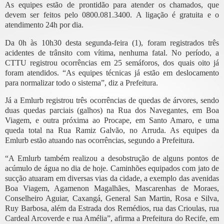
As equipes estão de prontidão para atender os chamados, que
devem ser feitos pelo 0800.081.3400. A ligação é gratuita e o
atendimento 24h por dia.
Da 0h às 10h30 desta segunda-feira (1), foram registrados três
acidentes de trânsito com vítima, nenhuma fatal. No período, a
CTTU registrou ocorrências em 25 semáforos, dos quais oito já
foram atendidos. “As equipes técnicas já estão em deslocamento
para normalizar todo o sistema”, diz a Prefeitura.
Já a Emlurb registrou três ocorrências de quedas de árvores, sendo
duas quedas parciais (galhos) na Rua dos Navegantes, em Boa
Viagem, e outra próxima ao Procape, em Santo Amaro, e uma
queda total na Rua Ramiz Galvão, no Arruda. As equipes da
Emlurb estão atuando nas ocorrências, segundo a Prefeitura.
“A Emlurb também realizou a desobstrução de alguns pontos de
acúmulo de água no dia de hoje. Caminhões equipados com jato de
sucção atuaram em diversas vias da cidade, a exemplo das avenidas
Boa Viagem, Agamenon Magalhães, Mascarenhas de Moraes,
Conselheiro Aguiar, Caxangá, General San Martin, Rosa e Silva,
Ruy Barbosa, além da Estrada dos Remédios, rua das Crioulas, rua
Cardeal Arcoverde e rua Amélia”, afirma a Prefeitura do Recife, em