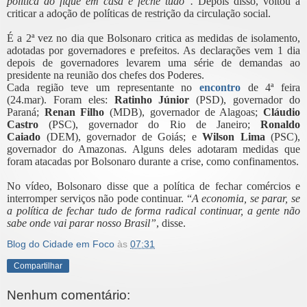
política do fique em casa e feche tudo”.
Depois disso, voltou a
criticar a adoção de políticas de restrição da circulação social.
É a 2ª vez no dia que Bolsonaro critica as medidas de isolamento,
adotadas por governadores e prefeitos. As declarações vem 1 dia
depois de governadores levarem uma série de demandas ao
presidente na reunião dos chefes dos Poderes.
Cada região teve um representante no
encontro
de 4ª feira
(24.mar). Foram eles:
Ratinho Júnior
(PSD), governador do
Paraná;
Renan Filho
(MDB), governador de Alagoas;
Cláudio
Castro
(PSC), governador do Rio de Janeiro;
Ronaldo
Caiado
(DEM), governador de Goiás; e
Wilson Lima
(PSC),
governador do Amazonas. Alguns deles adotaram medidas que
foram atacadas por Bolsonaro durante a crise, como confinamentos.
No vídeo, Bolsonaro disse que a política de fechar comércios e
interromper serviços não pode continuar. “
A economia, se parar, se
a política de fechar tudo de forma radical continuar, a gente não
sabe onde vai parar nosso Brasil”
, disse.
Blog do Cidade em Foco
às
07:31
Compartilhar
Nenhum comentário: