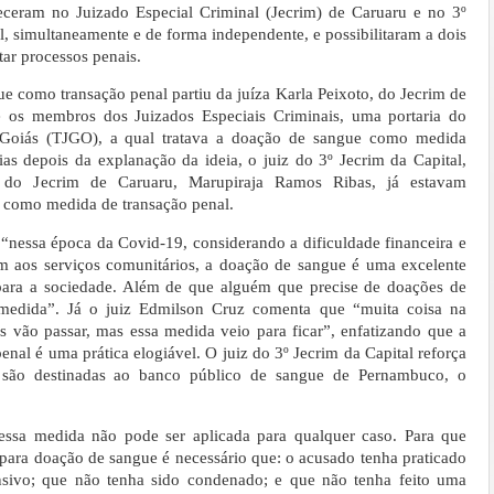
eceram no Juizado Especial Criminal (Jecrim) de Caruaru e no 3º
l, simultaneamente e de forma independente, e possibilitaram a dois
tar processos penais.
ue como transação penal partiu da juíza Karla Peixoto, do Jecrim de
e os membros dos Juizados Especiais Criminais, uma portaria do
e Goiás (TJGO), a qual tratava a doação de sangue como medida
ias depois da explanação da ideia, o juiz do 3º Jecrim da Capital,
 do Jecrim de Caruaru, Marupiraja Ramos Ribas, já estavam
 como medida de transação penal.
“nessa época da Covid-19, considerando a dificuldade financeira e
em aos serviços comunitários, a doação de sangue é uma excelente
 para a sociedade. Além de que alguém que precise de doações de
 medida”. Já o juiz Edmilson Cruz comenta que “muita coisa na
 vão passar, mas essa medida veio para ficar”, enfatizando que a
al é uma prática elogiável. O juiz do 3º Jecrim da Capital reforça
 são destinadas ao banco público de sangue de Pernambuco, o
essa medida não pode ser aplicada para qualquer caso. Para que
ara doação de sangue é necessário que: o acusado tenha praticado
sivo; que não tenha sido condenado; e que não tenha feito uma