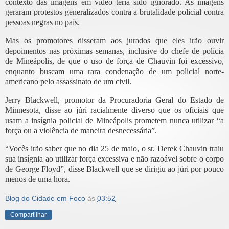
contexto das imagens em vídeo teria sido ignorado. As imagens
geraram protestos generalizados contra a brutalidade policial contra
pessoas negras no país.
Mas os promotores disseram aos jurados que eles irão ouvir
depoimentos nas próximas semanas, inclusive do chefe de polícia
de Mineápolis, de que o uso de força de Chauvin foi excessivo,
enquanto buscam uma rara condenação de um policial norte-
americano pelo assassinato de um civil.
Jerry Blackwell, promotor da Procuradoria Geral do Estado de
Minnesota, disse ao júri racialmente diverso que os oficiais que
usam a insígnia policial de Mineápolis prometem nunca utilizar “a
força ou a violência de maneira desnecessária”.
“Vocês irão saber que no dia 25 de maio, o sr. Derek Chauvin traiu
sua insígnia ao utilizar força excessiva e não razoável sobre o corpo
de George Floyd”, disse Blackwell que se dirigiu ao júri por pouco
menos de uma hora.
Blog do Cidade em Foco
às
03:52
Compartilhar