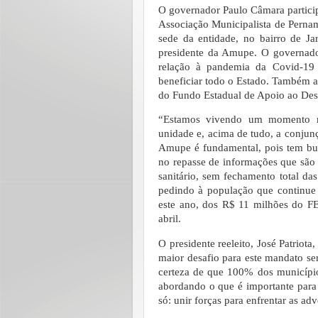
O governador Paulo Câmara particip
Associação Municipalista de Perna
sede da entidade, no bairro de Ja
presidente da Amupe. O governado
relação à pandemia da Covid-19 e
beneficiar todo o Estado. Também a
do Fundo Estadual de Apoio ao De
“Estamos vivendo um momento mui
unidade e, acima de tudo, a conjunç
Amupe é fundamental, pois tem bu
no repasse de informações que são 
sanitário, sem fechamento total da
pedindo à população que continue
este ano, dos R$ 11 milhões do F
abril.
O presidente reeleito, José Patriota
maior desafio para este mandato s
certeza de que 100% dos municípios
abordando o que é importante para 
só: unir forças para enfrentar as adv