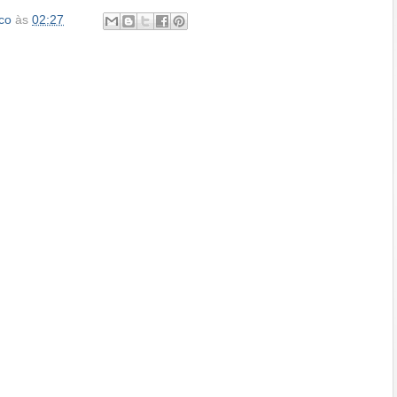
co
às
02:27