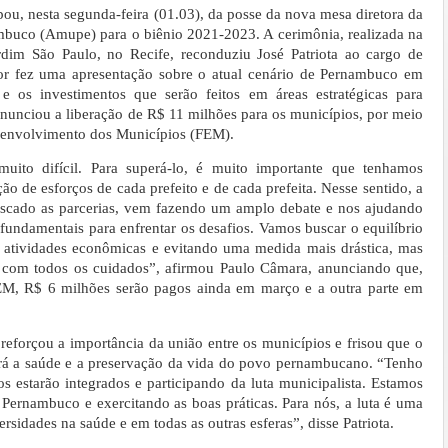
ou, nesta segunda-feira (01.03), da posse da nova mesa diretora da
mbuco (Amupe) para o biênio 2021-2023. A cerimônia, realizada na
rdim São Paulo, no Recife, reconduziu José Patriota ao cargo de
r fez uma apresentação sobre o atual cenário de Pernambuco em
 os investimentos que serão feitos em áreas estratégicas para
nunciou a liberação de R$ 11 milhões para os municípios, por meio
senvolvimento dos Municípios (FEM).
to difícil. Para superá-lo, é muito importante que tenhamos
ão de esforços de cada prefeito e de cada prefeita. Nesse sentido, a
scado as parcerias, vem fazendo um amplo debate e nos ajudando
fundamentais para enfrentar os desafios. Vamos buscar o equilíbrio
s atividades econômicas e evitando uma medida mais drástica, mas
 com todos os cuidados”, afirmou Paulo Câmara, anunciando que,
EM, R$ 6 milhões serão pagos ainda em março e a outra parte em
, reforçou a importância da união entre os municípios e frisou que o
erá a saúde e a preservação da vida do povo pernambucano. “Tenho
 estarão integrados e participando da luta municipalista. Estamos
Pernambuco e exercitando as boas práticas. Para nós, a luta é uma
ersidades na saúde e em todas as outras esferas”, disse Patriota.