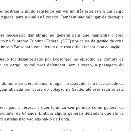
se mostram lá muito satisfeitos em ver um três estrelas em um cargo
atégicos, para a qual está cotado. Também não há lugar de destaque
ra-se necessário dar abrigo ao general para que mantenha o foro
rito no Supremo Tribunal Federal (STF) por causa da gestão da crise
óximos a Bolsonaro consideram que está difícil fechar essa equação.
ello foi desautorizado por Bolsonaro no episódio da compra de
u no cargo, os militares defendem, sem sucesso, a passagem do
do ministério, era retomar o lugar no Exército, sem necessidade de
gem abalada por causa do colapso na Saúde, até esse retorno está
assar para a reserva e quer terminar seu período como general de
e-limite, de 64 anos. Embora alguns generais defendam que ele vá
ro estrelas não vão enxotá-lo da Força.