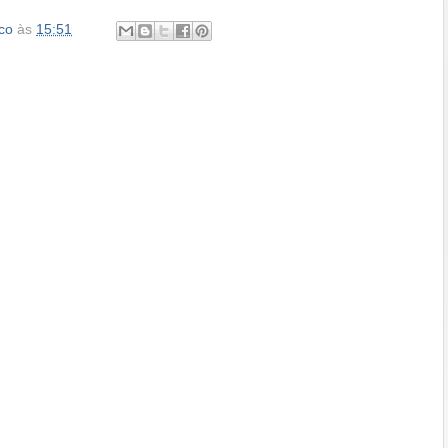
co
às
15:51