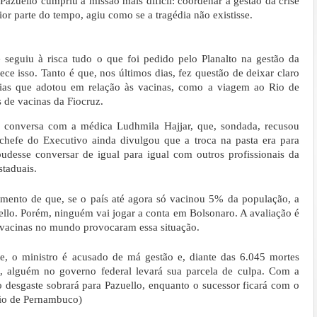
Pazuello cumpriu a missão mais difícil: coordenar a gestão da crise
or parte do tempo, agiu como se a tragédia não existisse.
seguiu à risca tudo o que foi pedido pelo Planalto na gestão da
e isso. Tanto é que, nos últimos dias, fez questão de deixar claro
cias que adotou em relação às vacinas, como a viagem ao Rio de
s de vacinas da Fiocruz.
a conversa com a médica Ludhmila Hajjar, que, sondada, recusou
chefe do Executivo ainda divulgou que a troca na pasta era para
desse conversar de igual para igual com outros profissionais da
staduais.
mento de que, se o país até agora só vacinou 5% da população, a
ello. Porém, ninguém vai jogar a conta em Bolsonaro. A avaliação é
e vacinas no mundo provocaram essa situação.
e, o ministro é acusado de má gestão e, diante das 6.045 mortes
as, alguém no governo federal levará sua parcela de culpa. Com a
o desgaste sobrará para Pazuello, enquanto o sucessor ficará com o
ario de Pernambuco)