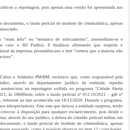
riticou a reportagem, pois apenas uma versão foi apresentada aos
 documento, o laudo pericial do instituto de criminalística, apenas
 associado.
 “mata leão” ou “tentativa de sufocamento”, assemelham-se e
se caso o SD Fialho). E finalizou afirmando que respeita o
sional da imprensa pernambucana e tem “certeza que a maioria não
cioso”.
Cabos e Soldados PM/BM, esclarece que, como responsável pela
ialho, através do departamento jurídico da entidade, repudia
 tendencioso na reportagem exibida no programa “Cidade Alerta
21, às 18h00min, sobre o laudo pericial nº 012.10/2021 – gdl nº
 referente ao fato acontecido em 18/12/2020. Durante o programa,
os telespectadores. Fato este que deixou a entidade surpresa, tendo
colocou à disposição para qualquer esclarecimento, pois desde o
a, através do seu jurídico, a defesa do cidadão policial militar, em
documento, o laudo pericial do instituto de criminalística, apenas
o nosso associado, como é possível observar no item 12 / conclusões,