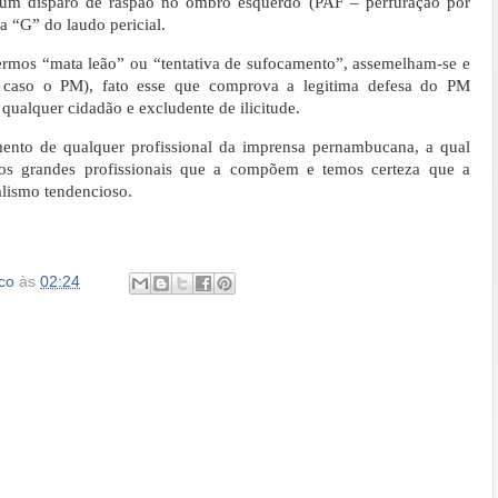
s, um disparo de raspão no ombro esquerdo (PAF – perfuração por
ra “G” do laudo pericial.
termos “mata leão” ou “tentativa de sufocamento”, assemelham-se e
e caso o PM), fato esse que comprova a legitima defesa do PM
 qualquer cidadão e excludente de ilicitude.
mento de qualquer profissional da imprensa pernambucana, a qual
los grandes profissionais que a compõem e temos certeza que a
lismo tendencioso.
co
às
02:24