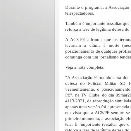
Durante o programa, a Associação c
telespectadores.
Também é importante ressaltar que o
reforça a tese de legítima defesa do
A ACS-PE afirmou que os termos
levariam a vítima à morte (nes
posicionamento de qualquer profis
comunga com um jornalismo tenden
Veja a nota completa:
“A Associação Pernambucana dos 
defesa do Policial Militar SD F
veementemente, o posicionamento
PE”, na TV Clube, do dia 09mar20
4113/2921, da reprodução simulada,
apenas uma versão foi apresentada a
em vista que a ACS/PE sempre se 
primeiro momento, a associação efetu
tela. É importante ressaltar que o 
reforça a tese de legítima defesa d