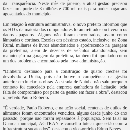
da Transparência. Neste mês de janeiro, a atual gestão precisou
fazer um aporte de 3 milhões e 700 mil reais para poder pagar aos
aposentados do município.
Em relação à estrutura administrativa, o novo prefeito informou que
os HD’s da maioria dos computadores foram retirados ou tiveram os
dados apagados. Alguns não foram encontrados, assim como
lâmpadas e cortinas. Escolas em péssimo estado, inclusive, na Zona
Rural, milhares de livros abandonados e apodrecendo na garagem
da prefeitura, além de dezenas de veículos abandonados, sem
manutenção na garagem da prefeitura, também foi apontado como
um dos problemas encontrados pela nova administração.
“Dinheiro destinado para a construção de quatro creches foi
devolvido a União, pois não houve a competência da gestão
anterior em iniciar as obras. A estrada de Natuba não saiu porque o
contrato foi cancelado pela empresa ganhadora da licitação, pela
falta de compromisso por parte da gestão em fazer a obra”, destacou
o prefeito Paulo Roberto.
“É verdade, Paulo Roberto, e na ação social, centenas de quilos de
alimentos foram encontrados vencidos, alguns desde junho do ano
passado, porque não foram repassados à população. Sem falar na
Guarda municipal, AGTRAN e conselho tutelar que estão com a
infraestrutura sucateados”, destacou o vice-prefeito Edmo Neves.