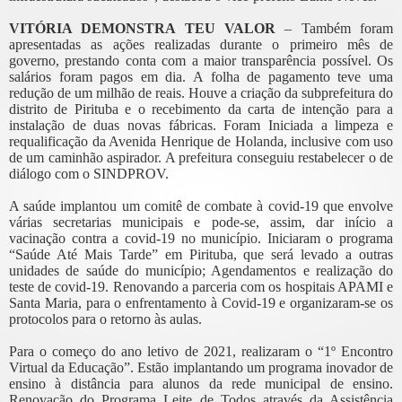
VITÓRIA DEMONSTRA TEU VALOR
– Também foram
apresentadas as ações realizadas durante o primeiro mês de
governo, prestando conta com a maior transparência possível. Os
salários foram pagos em dia. A folha de pagamento teve uma
redução de um milhão de reais. Houve a criação da subprefeitura do
distrito de Pirituba e o recebimento da carta de intenção para a
instalação de duas novas fábricas. Foram Iniciada a limpeza e
requalificação da Avenida Henrique de Holanda, inclusive com uso
de um caminhão aspirador. A prefeitura conseguiu restabelecer o de
diálogo com o SINDPROV.
A saúde implantou um comitê de combate à covid-19 que envolve
várias secretarias municipais e pode-se, assim, dar início a
vacinação contra a covid-19 no município. Iniciaram o programa
“Saúde Até Mais Tarde” em Pirituba, que será levado a outras
unidades de saúde do município; Agendamentos e realização do
teste de covid-19. Renovando a parceria com os hospitais APAMI e
Santa Maria, para o enfrentamento à Covid-19 e organizaram-se os
protocolos para o retorno às aulas.
Para o começo do ano letivo de 2021, realizaram o “1º Encontro
Virtual da Educação”. Estão implantando um programa inovador de
ensino à distância para alunos da rede municipal de ensino.
Renovação do Programa Leite de Todos através da Assistência