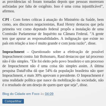
as providencias só foram tomadas depois que pessoas morreram
asfixiadas por falta de oxigênio. Isso é uma coisa injustificável”,
afirmou.
CPI
- Com fortes críticas à atuação do Ministério da Saúde, bem
como, aos discursos negacionistas, Raul Henry destacou que pela
primeira vez como deputado federal propôs a instalação de uma
Comissão Parlamentar de Inquérito na Câmara Federal. "A gente
tem que apurar as responsabilidades. A indignação que existe no
país em relação a isso é muito grande e com justa razão”, disse.
Impeachment
– Questionado sobre a efetivação de possível
Impeachment contra Jair Bolsonaro, Raul destacou que tal processo
não é tão simples. "Ele foi eleito pelo povo brasileiro e um processo
de Impeachment não é uma coisa tão simples assim. A última
pesquisa DataFolha dá que 54% da população brasileira não quer
Impeachment, e mais 30% aprovam o presidente. O Impeachment é
uma realidade política que nasce da mobilização da sociedade, não
é o resultado de um desejo de quem quer que seja”, disse.
Blog do Cidade em Foco
às
04:09
Compartilhar