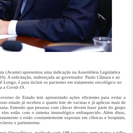
ta (Avante) apresentou uma indicação na Assembleia Legislativa
(10). A solicitação, endereçada ao governador Paulo Câmara e ao
é Longo, é para incluir os pacientes em tratamento oncológico no
ra a Covid-19.
overno do Estado tem apresentado ações eficientes para evitar a
sso estado já recebeu o quarto lote de vacinas e já aplicou mais de
emana. Entendo que pessoas com câncer devem fazer parte do grupo
e elas estão com o sistema imunológico enfraquecido. Além disso,
ratamento e estão constantemente expostas em clínicas e hospitais,
eclarou o parlamentar.
po Oncoclínicas, realizada com 198 pacientes entre março e julho