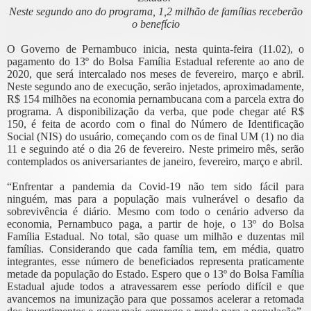
Neste segundo ano do programa, 1,2 milhão de famílias receberão
o benefício
O Governo de Pernambuco inicia, nesta quinta-feira (11.02), o
pagamento do 13º do Bolsa Família Estadual referente ao ano de
2020, que será intercalado nos meses de fevereiro, março e abril.
Neste segundo ano de execução, serão injetados, aproximadamente,
R$ 154 milhões na economia pernambucana com a parcela extra do
programa. A disponibilização da verba, que pode chegar até R$
150, é feita de acordo com o final do Número de Identificação
Social (NIS) do usuário, começando com os de final UM (1) no dia
11 e seguindo até o dia 26 de fevereiro. Neste primeiro mês, serão
contemplados os aniversariantes de janeiro, fevereiro, março e abril.
“Enfrentar a pandemia da Covid-19 não tem sido fácil para
ninguém, mas para a população mais vulnerável o desafio da
sobrevivência é diário. Mesmo com todo o cenário adverso da
economia, Pernambuco paga, a partir de hoje, o 13º do Bolsa
Família Estadual. No total, são quase um milhão e duzentas mil
famílias. Considerando que cada família tem, em média, quatro
integrantes, esse número de beneficiados representa praticamente
metade da população do Estado. Espero que o 13º do Bolsa Família
Estadual ajude todos a atravessarem esse período difícil e que
avancemos na imunização para que possamos acelerar a retomada