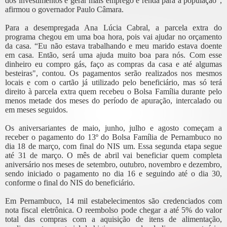
dos investimentos e gerar mais emprego e renda para a população”,
afirmou o governador Paulo Câmara.
Para a desempregada Ana Lúcia Cabral, a parcela extra do
programa chegou em uma boa hora, pois vai ajudar no orçamento
da casa. “Eu não estava trabalhando e meu marido estava doente
em casa. Então, será uma ajuda muito boa para nós. Com esse
dinheiro eu compro gás, faço as compras da casa e até algumas
besteiras", contou. Os pagamentos serão realizados nos mesmos
locais e com o cartão já utilizado pelo beneficiário, mas só terá
direito à parcela extra quem recebeu o Bolsa Família durante pelo
menos metade dos meses do período de apuração, intercalado ou
em meses seguidos.
Os aniversariantes de maio, junho, julho e agosto começam a
receber o pagamento do 13º do Bolsa Família de Pernambuco no
dia 18 de março, com final do NIS um. Essa segunda etapa segue
até 31 de março. O mês de abril vai beneficiar quem completa
aniversário nos meses de setembro, outubro, novembro e dezembro,
sendo iniciado o pagamento no dia 16 e seguindo até o dia 30,
conforme o final do NIS do beneficiário.
Em Pernambuco, 14 mil estabelecimentos são credenciados com
nota fiscal eletrônica. O reembolso pode chegar a até 5% do valor
total das compras com a aquisição de itens de alimentação,