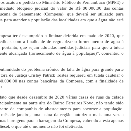
ros acatou o pedido do Ministério Público de Pernambuco (MPPE) e
imediato bloqueio judicial do valor de R$ 80.000,00 das contas
cana de Saneamento (Compesa), que deverá ser utilizado para
res para atender a população das localidades em que a água não está
ompesa ter descumprido a liminar deferida em maio de 2020, que
edidas com a finalidade de regularizar o fornecimento de água à
, portanto, que sejam adotadas medidas judiciais para que a tutela
amente alcançada (fornecimento de água à população)”, comentou o
ontinuidade do problema crônico de falta de água para grande parte
ora de Justiça Crisley Patrick Tostes requereu em tutela cautelar o
 80.000,00 nas contas bancárias da Compesa, com a finalidade de
s.
o fato que desde dezembro de 2020 várias casas de ruas da cidade
ncipalmente na parte alta do Bairro Ferreiros Novo, não tendo sido
parte da companhia de abastecimento para socorrer a população.
do mês de janeiro, uma usina da região autorizou mais uma vez a
suas barragens para a barragem da Compesa, cabendo a esta apenas
esel, o que até o momento não foi efetivado.