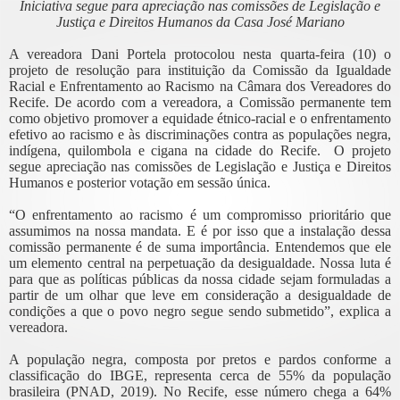
Iniciativa segue para apreciação nas comissões de Legislação e
Justiça e Direitos Humanos da Casa José Mariano
A vereadora Dani Portela protocolou nesta quarta-feira (10) o
projeto de resolução para instituição da Comissão da Igualdade
Racial e Enfrentamento ao Racismo na Câmara dos Vereadores do
Recife. De acordo com a vereadora, a Comissão permanente tem
como objetivo promover a equidade étnico-racial e o enfrentamento
efetivo ao racismo e às discriminações contra as populações negra,
indígena, quilombola e cigana na cidade do Recife. O projeto
segue apreciação nas comissões de Legislação e Justiça e Direitos
Humanos e posterior votação em sessão única.
“O enfrentamento ao racismo é um compromisso prioritário que
assumimos na nossa mandata. E é por isso que a instalação dessa
comissão permanente é de suma importância. Entendemos que ele
um elemento central na perpetuação da desigualdade. Nossa luta é
para que as políticas públicas da nossa cidade sejam formuladas a
partir de um olhar que leve em consideração a desigualdade de
condições a que o povo negro segue sendo submetido”, explica a
vereadora.
A população negra, composta por pretos e pardos conforme a
classificação do IBGE, representa cerca de 55% da população
brasileira (PNAD, 2019). No Recife, esse número chega a 64%