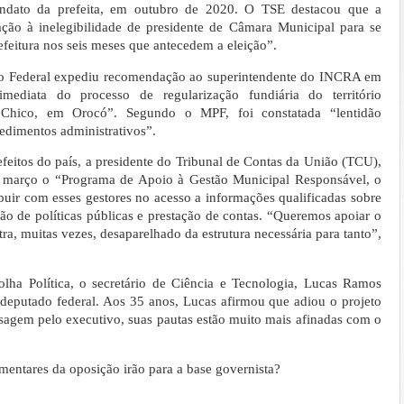
andato da prefeita, em outubro de 2020. O TSE destacou que a
ação à inelegibilidade de presidente de Câmara Municipal para se
efeitura nos seis meses que antecedem a eleição”.
co Federal expediu recomendação ao superintendente do INCRA em
ediata do processo de regularização fundiária do território
Chico, em Orocó”. Segundo o MPF, foi constatada “lentidão
cedimentos administrativos”.
feitos do país, a presidente do Tribunal de Contas da União (TCU),
em março o “Programa de Apoio à Gestão Municipal Responsável, o
uir com esses gestores no acesso a informações qualificadas sobre
ução de políticas públicas e prestação de contas. “Queremos apoiar o
tra, muitas vezes, desaparelhado da estrutura necessária para tanto”,
lha Política, o secretário de Ciência e Tecnologia, Lucas Ramos
deputado federal. Aos 35 anos, Lucas afirmou que adiou o projeto
agem pelo executivo, suas pautas estão muito mais afinadas com o
.
mentares da oposição irão para a base governista?