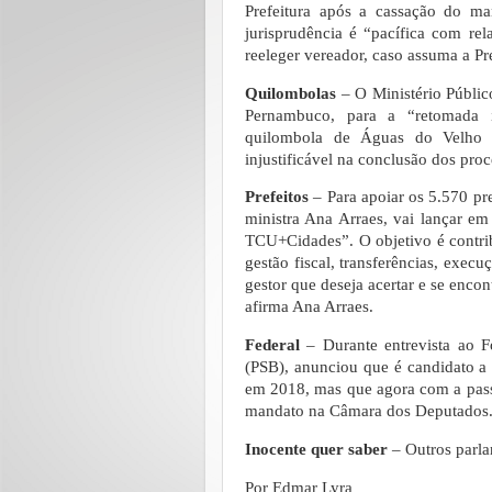
Prefeitura após a cassação do m
jurisprudência é “pacífica com rel
reeleger vereador, caso assuma a Pr
Quilombolas
– O Ministério Públi
Pernambuco, para a “retomada im
quilombola de Águas do Velho 
injustificável na conclusão dos pro
Prefeitos
– Para apoiar os 5.570 pre
ministra Ana Arraes, vai lançar 
TCU+Cidades”. O objetivo é contrib
gestão fiscal, transferências, exec
gestor que deseja acertar e se encon
afirma Ana Arraes.
Federal
– Durante entrevista ao Fo
(PSB), anunciou que é candidato a 
em 2018, mas que agora com a pass
mandato na Câmara dos Deputados
Inocente quer saber
– Outros parla
Por Edmar Lyra