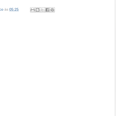
co
às
05:25