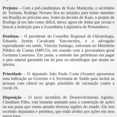
Prejuízo
– Com a pré-candidatura de Kaio Maniçoba, o secretário
de Turismo, Rodrigo Novaes fica no prejuízo para tentar mandato
em Brasília no próximo ano. Antes da decisão de Kaio, o projeto de
Rodrigo já era tido como difícil, talvez agora ele tenha que recuar e
buscar a reeleição para a Assembleia Legislativa de Pernambuco.
Dentistas
– O presidente do Conselho Regional de Odontologia,
Eduardo Ayrton Cavalcanti Vasconcelos, e o advogado
especializado em saúde, Vinícius Santiago, estiveram no Ministério
Público de Contas (MPCO), em reunião com a procuradora geral
Germana Laureano. Em pauta, a omissão das prefeituras em pagar
o piso salarial garantido em lei para os odontólogos que atuam no
interior.
Prioridade
– O deputado João Paulo Costa (Avante) apresentou
uma indicação ao Governo e à Secretaria de Saúde para incluir as
pessoas com câncer no grupo prioritário de vacinação contra a
covid-19.
Disposição
– O novo secretário de Desenvolvimento Agrário,
Claudiano Filho, está bastante animado para a construção de ações
na sua pasta que visem atender diversas regiões do estado. Ele tem
recebido deputados e prefeitos, que estão ávidos por ações em seus
municípios.