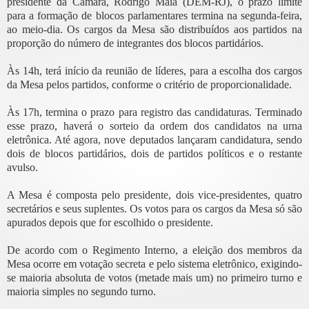
presidente da Câmara, Rodrigo Maia (DEM-RJ), o prazo limite
para a formação de blocos parlamentares termina na segunda-feira,
ao meio-dia. Os cargos da Mesa são distribuídos aos partidos na
proporção do número de integrantes dos blocos partidários.
Às 14h, terá início da reunião de líderes, para a escolha dos cargos
da Mesa pelos partidos, conforme o critério de proporcionalidade.
Às 17h, termina o prazo para registro das candidaturas. Terminado
esse prazo, haverá o sorteio da ordem dos candidatos na urna
eletrônica. Até agora, nove deputados lançaram candidatura, sendo
dois de blocos partidários, dois de partidos políticos e o restante
avulso.
A Mesa é composta pelo presidente, dois vice-presidentes, quatro
secretários e seus suplentes. Os votos para os cargos da Mesa só são
apurados depois que for escolhido o presidente.
De acordo com o Regimento Interno, a eleição dos membros da
Mesa ocorre em votação secreta e pelo sistema eletrônico, exigindo-
se maioria absoluta de votos (metade mais um) no primeiro turno e
maioria simples no segundo turno.