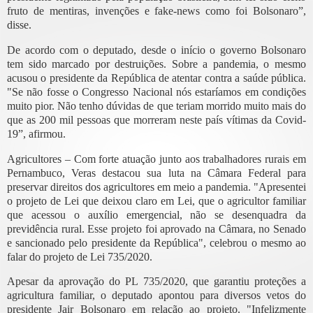
fruto de mentiras, invenções e fake-news como foi Bolsonaro”,
disse.
De acordo com o deputado, desde o início o governo Bolsonaro
tem sido marcado por destruições. Sobre a pandemia, o mesmo
acusou o presidente da República de atentar contra a saúde pública.
"Se não fosse o Congresso Nacional nós estaríamos em condições
muito pior. Não tenho dúvidas de que teriam morrido muito mais do
que as 200 mil pessoas que morreram neste país vítimas da Covid-
19”, afirmou.
Agricultores – Com forte atuação junto aos trabalhadores rurais em
Pernambuco, Veras destacou sua luta na Câmara Federal para
preservar direitos dos agricultores em meio a pandemia. "Apresentei
o projeto de Lei que deixou claro em Lei, que o agricultor familiar
que acessou o auxílio emergencial, não se desenquadra da
previdência rural. Esse projeto foi aprovado na Câmara, no Senado
e sancionado pelo presidente da República", celebrou o mesmo ao
falar do projeto de Lei 735/2020.
Apesar da aprovação do PL 735/2020, que garantiu proteções a
agricultura familiar, o deputado apontou para diversos vetos do
presidente Jair Bolsonaro em relação ao projeto. "Infelizmente