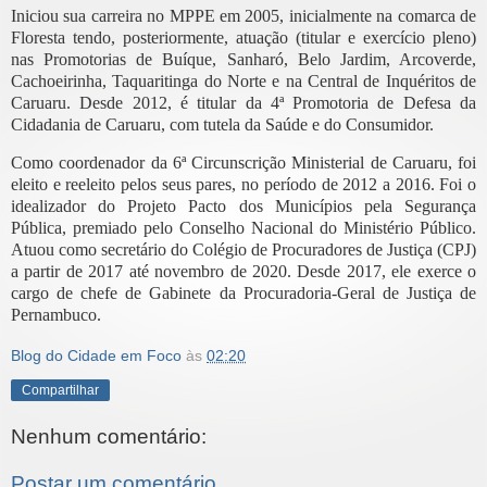
Iniciou sua carreira no MPPE em 2005, inicialmente na comarca de
Floresta tendo, posteriormente, atuação (titular e exercício pleno)
nas Promotorias de Buíque, Sanharó, Belo Jardim, Arcoverde,
Cachoeirinha, Taquaritinga do Norte e na Central de Inquéritos de
Caruaru. Desde 2012, é titular da 4ª Promotoria de Defesa da
Cidadania de Caruaru, com tutela da Saúde e do Consumidor.
Como coordenador da 6ª Circunscrição Ministerial de Caruaru, foi
eleito e reeleito pelos seus pares, no período de 2012 a 2016. Foi o
idealizador do Projeto Pacto dos Municípios pela Segurança
Pública, premiado pelo Conselho Nacional do Ministério Público.
Atuou como secretário do Colégio de Procuradores de Justiça (CPJ)
a partir de 2017 até novembro de 2020. Desde 2017, ele exerce o
cargo de chefe de Gabinete da Procuradoria-Geral de Justiça de
Pernambuco.
Blog do Cidade em Foco
às
02:20
Compartilhar
Nenhum comentário:
Postar um comentário