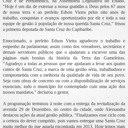
Cruz e de Pernambuco, na Assembleia Legislativa do Estado.
“Hoje é um dia de externar a nossa gratidão a Deus pelos 67 anos
de nossa terra e ao prefeito Edson Vieira pelos oito anos de
trabalho, conquistas e avanços oportunizados por ele e toda a sua
equipe de gestão à população de nossa querida Santa Cruz,” frisou
a primeira deputada de Santa Cruz do Capibaribe.
Emocionado, o prefeito Edson Vieira agradeceu o trabalho e
empenho da parlamentar, assim como dos vereadores, secretários e
demais servidores públicos que o ajudaram a escrever uma das
páginas mais bonitas da história da Terra das Gameleiras.
“Agradeço a todas as pessoas que me ajudaram a levar aos quatro
cantos de Santa Cruz, a marca de uma gestão séria, trabalhadora e
comprometida com a melhoria da qualidade de vida de seu povo.
Seja com obras de concreto ou com a disponibilização de serviços
essenciais, todo o município foi contemplado com uma ação dos
nossos mandatos,” declarou o gestor.
A programação terminou à noite com a entrega da revitalização da
avenida 29 de Dezembro, no centro da cidade, onde Alessandra
destacou ações da atual gestão pública. "Finalizamos esse ciclo com
a certeza do dever cumprido, pois vamos entregar uma Santa Cruz
muito melhor do que aquela encontrada em 2013. Hoje temos mais