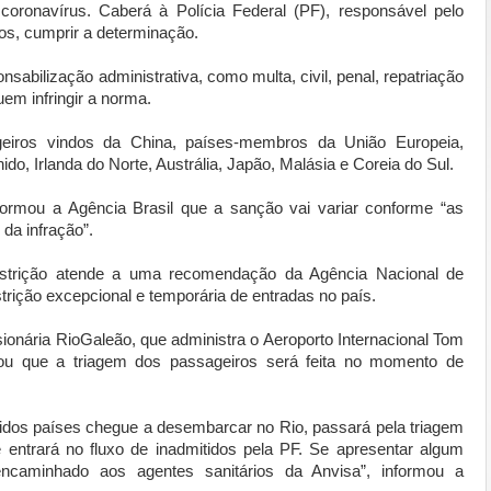
oronavírus. Caberá à Polícia Federal (PF), responsável pelo
os, cumprir a determinação.
abilização administrativa, como multa, civil, penal, repatriação
em infringir a norma.
geiros vindos da China, países-membros da União Europeia,
ido, Irlanda do Norte, Austrália, Japão, Malásia e Coreia do Sul.
ormou a Agência Brasil que a sanção vai variar conforme “as
 da infração”.
strição atende a uma recomendação da Agência Nacional de
estrição excepcional e temporária de entradas no país.
ionária RioGaleão, que administra o Aeroporto Internacional Tom
mou que a triagem dos passageiros será feita no momento de
idos países chegue a desembarcar no Rio, passará pela triagem
e entrará no fluxo de inadmitidos pela PF. Se apresentar algum
encaminhado aos agentes sanitários da Anvisa”, informou a